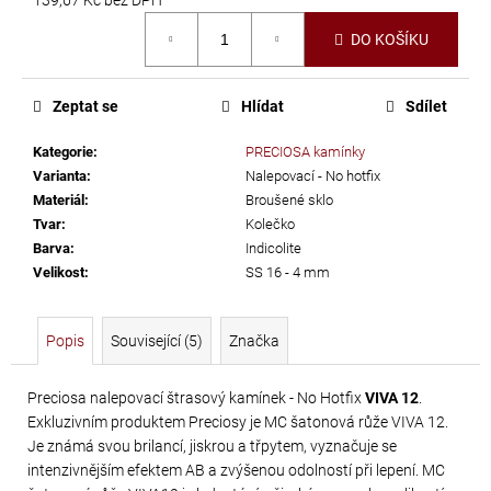
č
Měrná
u
DO KOŠÍKU
cena:
j
e
m
Zeptat se
Hlídat
Sdílet
e
Kategorie
:
PRECIOSA kamínky
Varianta
:
Nalepovací - No hotfix
PRECIOSA
Materiál
:
Broušené sklo
VIVA12
Tvar
:
Kolečko
Barva
:
Indicolite
NH
Velikost
:
SS 16 - 4 mm
SS-
8
CRYSTAL
Popis
Související (5)
Značka
69
Kč
Preciosa nalepovací štrasový kamínek - No Hotfix
VIVA 12
.
Exkluzivním produktem Preciosy je MC šatonová růže VIVA 12.
Je známá svou brilancí, jiskrou a třpytem, vyznačuje se
intenzivnějším efektem AB a zvýšenou odolností při lepení. MC