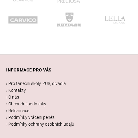
Z
á
INFORMACE PRO VÁS
p
a
› Pro taneční školy, ZUŠ, divadla
t
› Kontakty
í
› O nás
› Obchodní podmínky
› Reklamace
› Podmínky vrácení peněz
› Podmínky ochrany osobních údajů