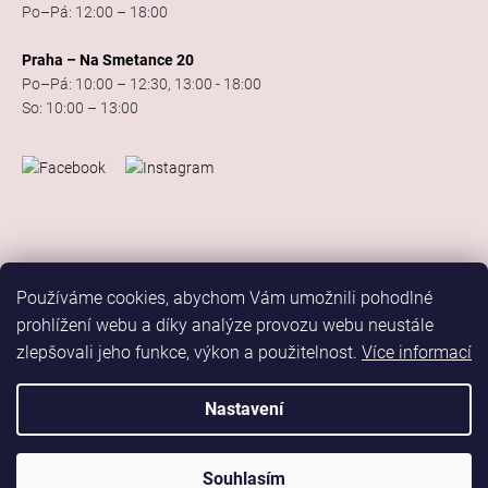
Po–Pá: 12:00 – 18:00
Praha – Na Smetance 20
Po–Pá: 10:00 – 12:30, 13:00 - 18:00
So: 10:00 – 13:00
Používáme cookies, abychom Vám umožnili pohodlné
prohlížení webu a díky analýze provozu webu neustále
zlepšovali jeho funkce, výkon a použitelnost.
Více informací
Vytvořil Shoptet
Copyright 2026
Elis Dance Sport
. Všechna práva vyhrazena.
Nastavení
Upravit nastavení cookies
Marketing
Souhlasím