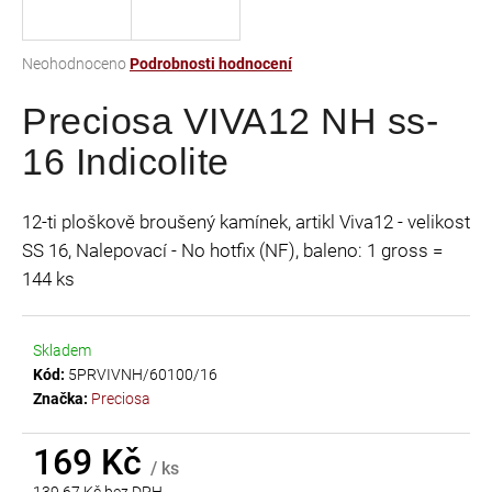
a
j
Průměrné
Neohodnoceno
Podrobnosti hodnocení
í
hodnocení
t
Preciosa VIVA12 NH ss-
produktu
je
?
16 Indicolite
0,0
z
5
12-ti ploškově broušený kamínek, artikl Viva12 - velikost
hvězdiček.
SS 16, Nalepovací - No hotfix (NF), baleno: 1 gross =
HLEDAT
144 ks
Skladem
D
Kód:
5PRVIVNH/60100/16
o
Značka:
Preciosa
p
o
r
169 Kč
/ ks
u
139,67 Kč bez DPH