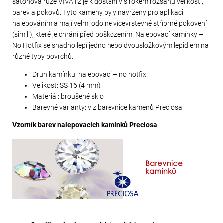
šatonová růže VIVA12 je k dostání v širokém rozsahu velikostí,
barev a pokovů. Tyto kameny byly navrženy pro aplikaci
nalepováním a mají velmi odolné vícevrstevné stříbrné pokovení
(simili), které je chrání před poškozením. Nalepovací kamínky –
No Hotfix se snadno lepí jedno nebo dvousložkovým lepidlem na
různé typy povrchů.
Druh kamínku: nalepovací – no hotfix
Velikost: SS 16 (4 mm)
Materiál: broušené sklo
Barevné varianty: viz barevnice kamenů Preciosa
Vzorník barev nalepovacích kamínků Preciosa