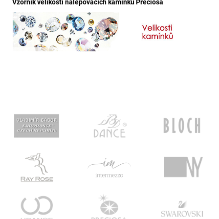
Vzorník velikostí nalepovacích kamínků Preciosa