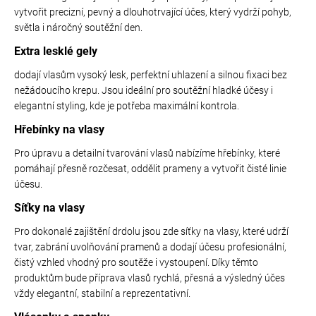
č
c
vytvořit precizní, pevný a dlouhotrvající účes, který vydrží pohyb,
u
í
světla i náročný soutěžní den.
j
p
e
Extra lesklé gely
r
m
v
dodají vlasům vysoký lesk, perfektní uhlazení a silnou fixaci bez
e
k
nežádoucího krepu. Jsou ideální pro soutěžní hladké účesy i
y
elegantní styling, kde je potřeba maximální kontrola.
v
TŘÁSNĚ
Hřebínky na vlasy
ý
NEELASTICKÉ
p
Pro úpravu a detailní tvarování vlasů nabízíme hřebínky, které
BARBADOS
i
pomáhají přesně rozčesat, oddělit prameny a vytvořit čisté linie
DÉLKA
s
účesu.
u
30
Síťky na vlasy
CM
Pro dokonalé zajištění drdolu jsou zde síťky na vlasy, které udrží
620
tvar, zabrání uvolňování pramenů a dodají účesu profesionální,
Kč
čistý vzhled vhodný pro soutěže i vystoupení. Díky těmto
produktům bude příprava vlasů rychlá, přesná a výsledný účes
vždy elegantní, stabilní a reprezentativní.