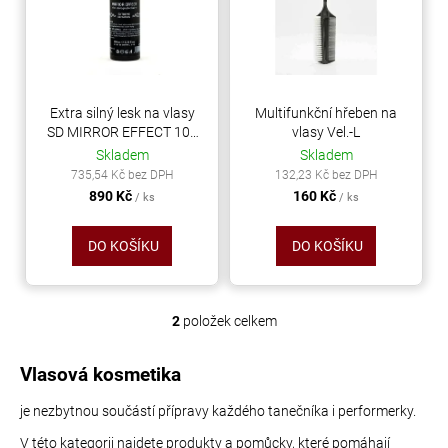
d
i
a
u
s
j
k
p
í
t
r
t
ů
o
Extra silný lesk na vlasy
Multifunkční hřeben na
?
SD MIRROR EFFECT 100
vlasy Vel.-L
d
ml
Skladem
Skladem
u
735,54 Kč bez DPH
132,23 Kč bez DPH
k
890 Kč
160 Kč
/ ks
/ ks
t
HLEDAT
ů
DO KOŠÍKU
DO KOŠÍKU
D
2
položek celkem
O
o
v
p
l
Vlasová kosmetika
o
á
r
je nezbytnou součástí přípravy každého tanečníka i performerky.
d
u
a
V této kategorii najdete produkty a pomůcky, které pomáhají