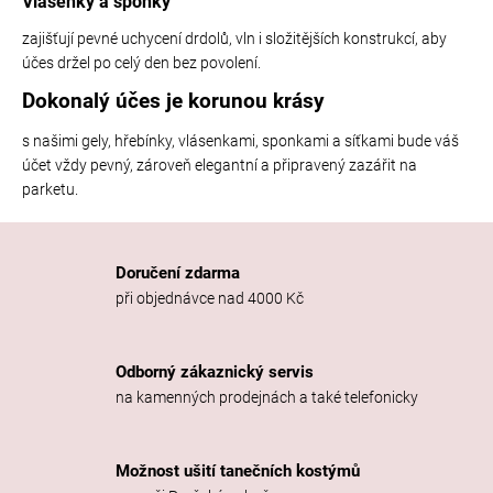
Vlásenky a sponky
zajišťují pevné uchycení drdolů, vln i složitějších konstrukcí, aby
účes držel po celý den bez povolení.
Dokonalý účes je korunou krásy
s našimi gely, hřebínky, vlásenkami, sponkami a síťkami bude váš
účet vždy pevný, zároveň elegantní a připravený zazářit na
parketu.
Doručení zdarma
při objednávce nad 4000 Kč
Odborný zákaznický servis
na kamenných prodejnách a také telefonicky
Možnost ušití tanečních kostýmů