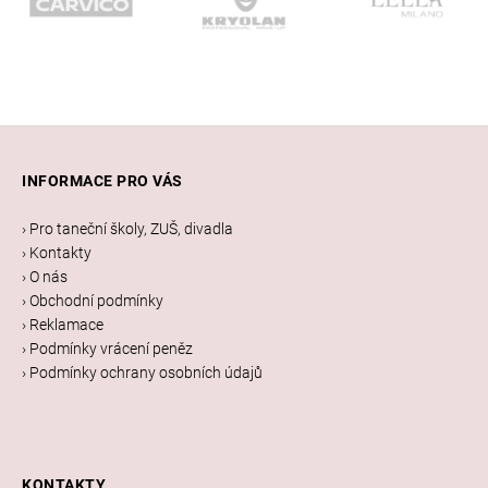
Z
á
INFORMACE PRO VÁS
p
a
› Pro taneční školy, ZUŠ, divadla
t
› Kontakty
í
› O nás
› Obchodní podmínky
› Reklamace
› Podmínky vrácení peněz
› Podmínky ochrany osobních údajů
KONTAKTY