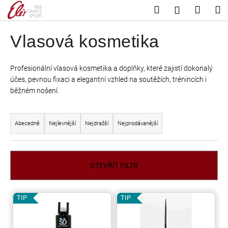
K
Přejít
Hledat
Nákup
M
Přihlášení
na
o
Zpět
Zpět
košík
obsah
š
Vlasová kosmetika
í
C
k
o
Profesionální vlasová kosmetika a doplňky, které zajistí dokonalý
účes, pevnou fixaci a elegantní vzhled na soutěžích, trénincích i
p
běžném nošení.
o
t
Ř
ř
a
Abecedně
Nejlevnější
Nejdražší
Nejprodávanější
e
z
b
e
u
n
OTEVŘÍT FILTR
j
í
e
p
V
TIP
TIP
t
r
ý
e
o
p
n