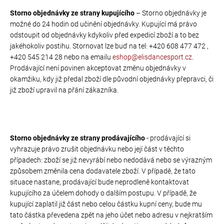
Storno objednávky ze strany kupujícího
– Storno objednávky je
možné do 24 hodin od učinění objednávky. Kupující má právo
odstoupit od objednávky kdykoliv před expedicí zboží a to bez
jakéhokoliv postihu. Stornovat lze buď na tel: +420 608 477 472 ,
+420 545 214 28 nebo na emailu
eshop@elisdancesport.cz
.
Prodávající není povinen akceptovat změnu objednávky v
okamžiku, kdy již předal zboží dle původní objednávky přepravci, či
již zboží upravil na přání zákazníka.
Storno objednávky ze strany prodávajícího
- prodávající si
vyhrazuje právo zrušit objednávku nebo její část v těchto
případech: zboží se již nevyrábí nebo nedodává nebo se výrazným
způsobem změnila cena dodavatele zboží. V případě, že tato
situace nastane, prodávající bude neprodleně kontaktovat
kupujícího za účelem dohody o dalším postupu. V případě, že
kupující zaplatil již část nebo celou částku kupní ceny, bude mu
tato částka převedena zpět na jeho účet nebo adresu v nejkratším