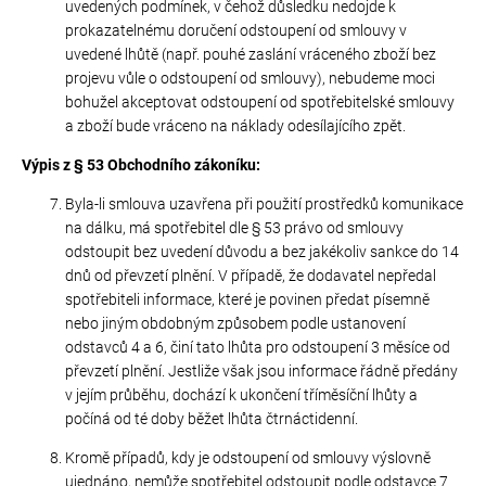
uvedených podmínek, v čehož důsledku nedojde k
prokazatelnému doručení odstoupení od smlouvy v
uvedené lhůtě (např. pouhé zaslání vráceného zboží bez
projevu vůle o odstoupení od smlouvy), nebudeme moci
bohužel akceptovat odstoupení od spotřebitelské smlouvy
a zboží bude vráceno na náklady odesílajícího zpět.
Výpis z § 53 Obchodního zákoníku
:
Byla-li smlouva uzavřena při použití prostředků komunikace
na dálku, má spotřebitel dle § 53 právo od smlouvy
odstoupit bez uvedení důvodu a bez jakékoliv sankce do 14
dnů od převzetí plnění. V případě, že dodavatel nepředal
spotřebiteli informace, které je povinen předat písemně
nebo jiným obdobným způsobem podle ustanovení
odstavců 4 a 6, činí tato lhůta pro odstoupení 3 měsíce od
převzetí plnění. Jestliže však jsou informace řádně předány
v jejím průběhu, dochází k ukončení tříměsíční lhůty a
počíná od té doby běžet lhůta čtrnáctidenní.
Kromě případů, kdy je odstoupení od smlouvy výslovně
ujednáno, nemůže spotřebitel odstoupit podle odstavce 7