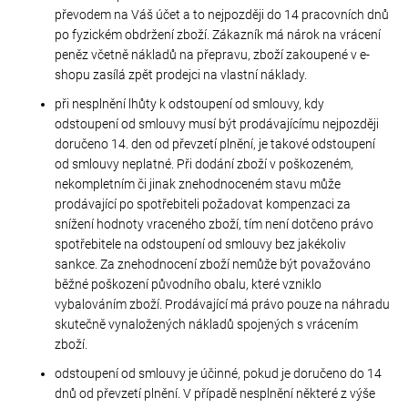
č
převodem na Váš účet a to nejpozději do 14 pracovních dnů
u
po fyzickém obdržení zboží. Zákazník má nárok na vrácení
j
peněz včetně nákladů na přepravu, zboží zakoupené v e-
e
shopu zasílá zpět prodejci na vlastní náklady.
m
e
při nesplnění lhůty k odstoupení od smlouvy, kdy
odstoupení od smlouvy musí být prodávajícímu nejpozději
doručeno 14. den od převzetí plnění, je takové odstoupení
SWAROVSKI
od smlouvy neplatné. Při dodání zboží v poškozeném,
nekompletním či jinak znehodnoceném stavu může
XIRIUS
prodávající po spotřebiteli požadovat kompenzaci za
NH
snížení hodnoty vraceného zboží, tím není dotčeno právo
SS-
spotřebitele na odstoupení od smlouvy bez jakékoliv
16
sankce. Za znehodnocení zboží nemůže být považováno
CRYSTAL
běžné poškození původního obalu, které vzniklo
AB
vybalováním zboží. Prodávající má právo pouze na náhradu
skutečně vynaložených nákladů spojených s vrácením
299
zboží.
Kč
odstoupení od smlouvy je účinné, pokud je doručeno do 14
dnů od převzetí plnění. V případě nesplnění některé z výše