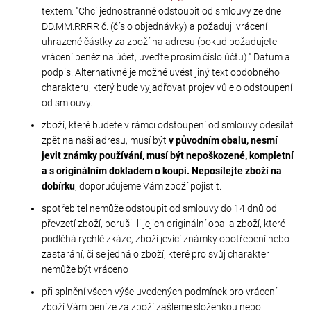
textem: "Chci jednostranně odstoupit od smlouvy ze dne
a
DD.MM.RRRR č. (číslo objednávky) a požaduji vrácení
j
uhrazené částky za zboží na adresu (pokud požadujete
í
vrácení peněz na účet, uveďte prosím číslo účtu)." Datum a
t
podpis. Alternativně je možné uvést jiný text obdobného
?
charakteru, který bude vyjadřovat projev vůle o odstoupení
od smlouvy.
zboží, které budete v rámci odstoupení od smlouvy odesílat
zpět na naši adresu, musí být
v původním obalu, nesmí
jevit známky používání, musí být nepoškozené, kompletní
HLEDAT
a s originálním dokladem o koupi. Neposílejte zboží na
dobírku
, doporučujeme Vám zboží pojistit.
spotřebitel nemůže odstoupit od smlouvy do 14 dnů od
D
převzetí zboží, porušil-li jejich originální obal a zboží, které
o
podléhá rychlé zkáze, zboží jevící známky opotřebení nebo
p
zastarání, či se jedná o zboží, které pro svůj charakter
o
nemůže být vráceno
r
při splnění všech výše uvedených podmínek pro vrácení
u
zboží Vám peníze za zboží zašleme složenkou nebo