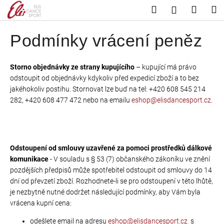
K
Přejít
Hledat
Nákup
M
Přihlášení
na
o
Zpět
Zpět
košík
obsah
š
Podmínky vrácení peněz
í
C
k
o
Storno objednávky ze strany kupujícího
– kupující má právo
odstoupit od objednávky kdykoliv před expedicí zboží a to bez
p
jakéhokoliv postihu. Stornovat lze buď na tel: +420 608 545 214
o
282, +420 608 477 472 nebo na emailu
eshop@elisdancesport.cz
.
t
ř
e
b
Odstoupení od smlouvy uzavřené za pomoci prostředků dálkové
u
komunikace
- V souladu s § 53 (7) občanského zákoníku ve znění
j
pozdějších předpisů může spotřebitel odstoupit od smlouvy do 14
dní od převzetí zboží. Rozhodnete-li se pro odstoupení v této lhůtě,
e
je nezbytně nutné dodržet následující podmínky, aby Vám byla
t
vrácena kupní cena:
e
odešlete email na adresu
eshop@elisdancesport.cz
s
n