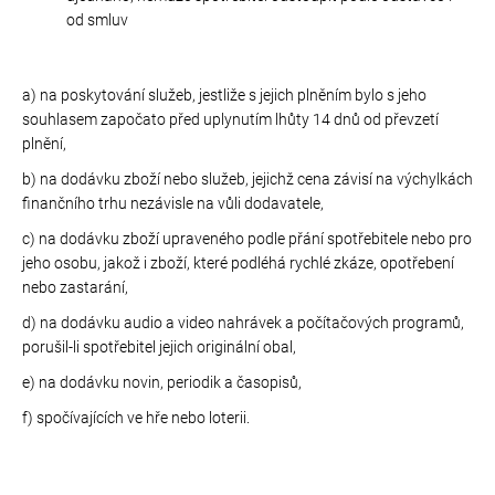
od smluv
a) na poskytování služeb, jestliže s jejich plněním bylo s jeho
souhlasem započato před uplynutím lhůty 14 dnů od převzetí
plnění,
b) na dodávku zboží nebo služeb, jejichž cena závisí na výchylkách
finančního trhu nezávisle na vůli dodavatele,
c) na dodávku zboží upraveného podle přání spotřebitele nebo pro
jeho osobu, jakož i zboží, které podléhá rychlé zkáze, opotřebení
nebo zastarání,
d) na dodávku audio a video nahrávek a počítačových programů,
porušil-li spotřebitel jejich originální obal,
e) na dodávku novin, periodik a časopisů,
f) spočívajících ve hře nebo loterii.