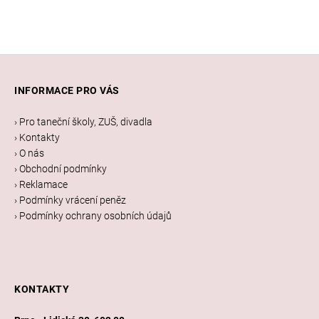
Z
á
INFORMACE PRO VÁS
p
a
› Pro taneční školy, ZUŠ, divadla
t
› Kontakty
í
› O nás
› Obchodní podmínky
› Reklamace
› Podmínky vrácení peněz
› Podmínky ochrany osobních údajů
KONTAKTY