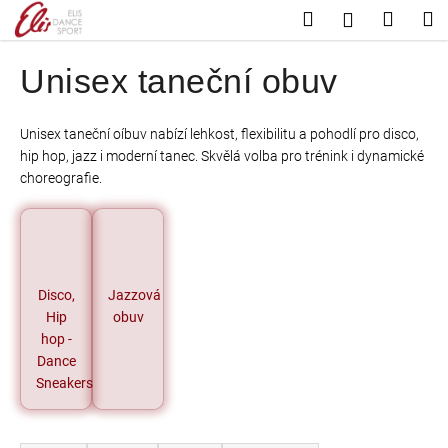
K
Přejít
Hledat
Nákup
M
Přihlášení
na
o
Zpět
Zpět
košík
obsah
š
Unisex taneční obuv
í
C
k
o
Unisex taneční oíbuv nabízí lehkost, flexibilitu a pohodlí pro disco,
hip hop, jazz i moderní tanec. Skvělá volba pro trénink i dynamické
p
choreografie.
o
t
ř
e
b
Disco,
Jazzová
u
Hip
obuv
j
hop -
Dance
e
Sneakers
t
e
Ř
n