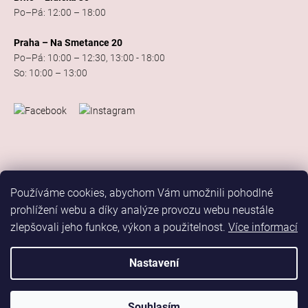
Po–Pá: 12:00 – 18:00
Praha – Na Smetance 20
Po–Pá: 10:00 – 12:30, 13:00 - 18:00
So: 10:00 – 13:00
Používáme cookies, abychom Vám umožnili pohodlné
prohlížení webu a díky analýze provozu webu neustále
zlepšovali jeho funkce, výkon a použitelnost.
Více informací
Vytvořil Shoptet
Copyright 2026
Elis Dance Sport
. Všechna práva vyhrazena.
Nastavení
Upravit nastavení cookies
Marketing
Souhlasím