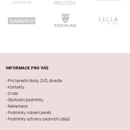
Z
á
INFORMACE PRO VÁS
p
a
› Pro taneční školy, ZUŠ, divadla
t
› Kontakty
í
› O nás
› Obchodní podmínky
› Reklamace
› Podmínky vrácení peněz
› Podmínky ochrany osobních údajů