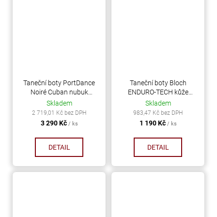
Taneční boty PortDance
Taneční boty Bloch
Noiré Cuban nubuk
ENDURO-TECH kůže
černá-flitry podpatek 4
černá
Skladem
Skladem
cm
2 719,01 Kč bez DPH
983,47 Kč bez DPH
3 290 Kč
1 190 Kč
/ ks
/ ks
DETAIL
DETAIL