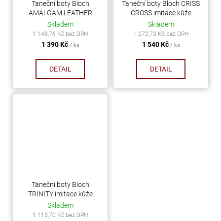
Taneční boty Bloch
Taneční boty Bloch CRISS
AMALGAM LEATHER
CROSS imitace kůže
černá-růžová
černá
Skladem
Skladem
1 148,76 Kč bez DPH
1 272,73 Kč bez DPH
1 390 Kč
1 540 Kč
/ ks
/ ks
DETAIL
DETAIL
Taneční boty Bloch
TRINITY imitace kůže
černá
Skladem
1 115,70 Kč bez DPH