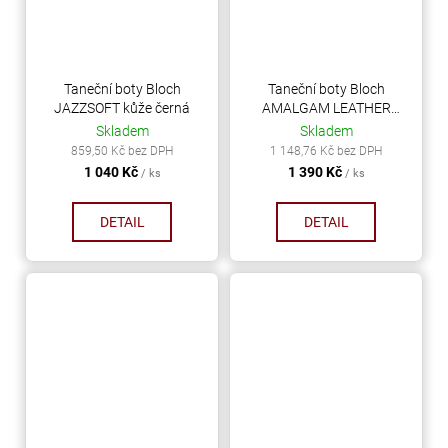
Taneční boty Bloch
Taneční boty Bloch
JAZZSOFT kůže černá
AMALGAM LEATHER
kůže černá
Skladem
Skladem
859,50 Kč bez DPH
1 148,76 Kč bez DPH
1 040 Kč
1 390 Kč
/ ks
/ ks
DETAIL
DETAIL