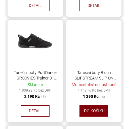
č
ů
DETAIL
DETAIL
u
j
e
m
e
ELIS
DROP
-
Taneční boty PortDance
Taneční boty Bloch
17X28MM
GROOVIES Trainer 01
SLIPSTREAM SLIP ON
CRYSTAL
černá
kůže černá-stříbrná
Skladem
Momentálně nedostupné
56
1 809,92 Kč bez DPH
1 148,76 Kč bez DPH
2 190 Kč
1 390 Kč
Kč
/ ks
/ ks
DETAIL
DO KOŠÍKU