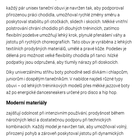
ý
p
každý pár unisex taneční obuvi je navržen tak, aby podporoval
i
přirozenou práci chodidla, umožňoval rychlé změny směru a
s
poskytoval stabilitu při otočkách, slidech i skocích. Měkké vnitřní
u
polstrování chrání chodidlo při dlouhých trénincích, zatímco
flexibilní podešve umožňují lehký krok, plynulé přenášení váhy a
jistotu při rychlých choreografiích. Tato obuv je vyráběna z lehkých
textilních prodyšných materiálů, umělé a pravé kůže. Podešev je
dělená pro možnost velké flexibility chodidla při tanci. Nízké
podpatky jsou odpružená, aby tlumily nárazy při doskocích.
Díky univerzálnímu střihu boty pohodlně sedí dívkám i chlapcům,
juniorům i dospělým tanečníkům. V nabídce najdeš různé typy
obuvi – od lehkých tréninkových modelů přes měkké jazzové boty
až po energické dancesneakers určené pro disco a hip hop.
Moderní materiály
zajišťují odolnost při intenzivním používání, prodyšnost během
náročných lekcí a dostatečnou podporu při technických
kombinacích. Každý model je navržen tak, aby umožňoval volný,
přirozený pohyb a zároveň poskytoval jistotu při dynamických