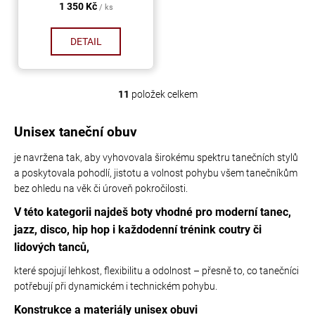
1 350 Kč
/ ks
DETAIL
11
položek celkem
O
v
l
Unisex taneční obuv
á
je navržena tak, aby vyhovovala širokému spektru tanečních stylů
d
a poskytovala pohodlí, jistotu a volnost pohybu všem tanečníkům
a
bez ohledu na věk či úroveň pokročilosti.
c
í
V této kategorii najdeš boty vhodné pro moderní tanec,
p
jazz, disco, hip hop i každodenní trénink coutry či
r
lidových tanců,
v
k
které spojují lehkost, flexibilitu a odolnost – přesně to, co tanečníci
y
potřebují při dynamickém i technickém pohybu.
v
Konstrukce a materiály unisex obuvi