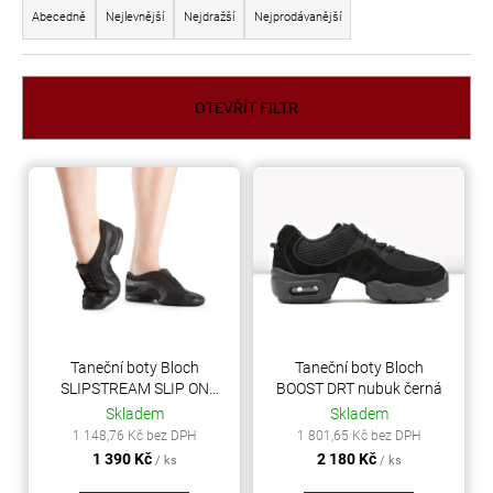
a
Abecedně
Nejlevnější
Nejdražší
Nejprodávanější
a
z
j
e
í
n
OTEVŘÍT FILTR
t
í
?
p
V
r
ý
o
p
d
i
HLEDAT
u
s
k
p
t
r
D
ů
o
Taneční boty Bloch
Taneční boty Bloch
o
SLIPSTREAM SLIP ON
BOOST DRT nubuk černá
d
p
kůže černá
Skladem
Skladem
o
u
1 148,76 Kč bez DPH
1 801,65 Kč bez DPH
r
k
1 390 Kč
2 180 Kč
/ ks
/ ks
u
t