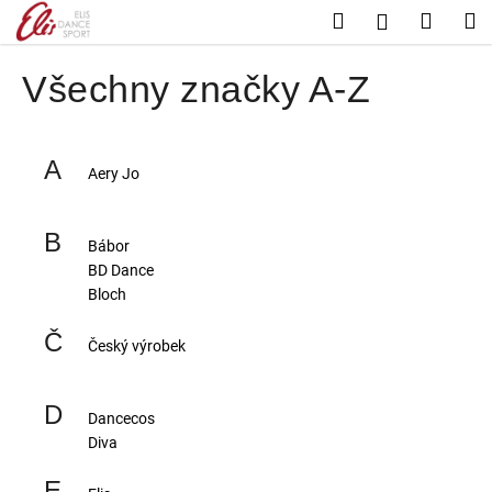
K
Přejít
Hledat
Nákup
M
Přihlášení
na
o
Zpět
Zpět
košík
obsah
š
Všechny značky A-Z
í
C
k
o
A
p
Aery Jo
o
t
B
Bábor
ř
BD Dance
e
Bloch
b
Č
u
Český výrobek
j
e
D
Dancecos
t
Diva
e
E
n