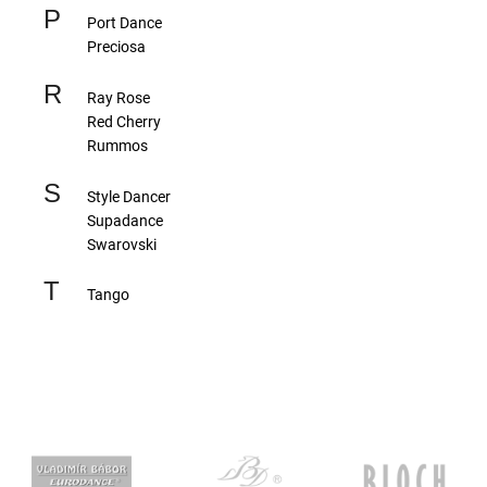
č
P
Port Dance
u
Preciosa
j
e
R
Ray Rose
m
Red Cherry
e
Rummos
S
PRECIOSA
Style Dancer
VIVA12
Supadance
Swarovski
NH
SS-
T
Tango
5
CRYSTAL
55
Kč