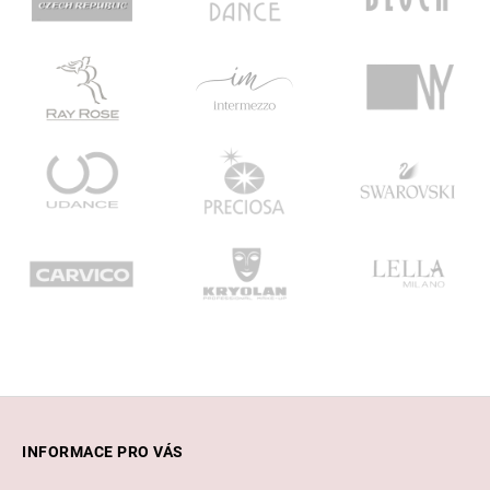
Z
á
INFORMACE PRO VÁS
p