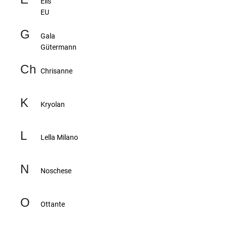
Elis
a
EU
j
G
Gala
í
Gütermann
t
?
Ch
Chrisanne
K
Kryolan
HLEDAT
L
Lella Milano
D
N
Noschese
o
p
o
O
Ottante
r
u