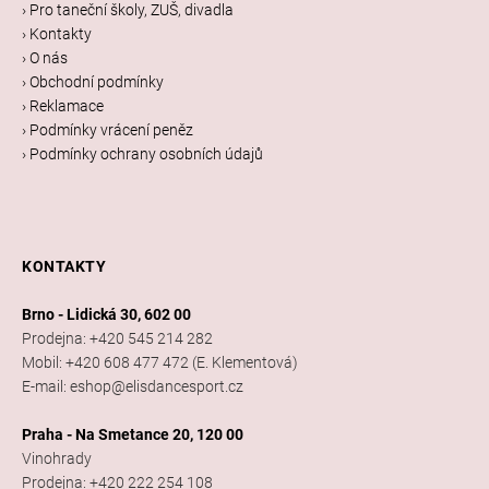
a
› Pro taneční školy, ZUŠ, divadla
t
› Kontakty
í
› O nás
› Obchodní podmínky
› Reklamace
› Podmínky vrácení peněz
› Podmínky ochrany osobních údajů
KONTAKTY
Brno - Lidická 30, 602 00
Prodejna: +420 545 214 282
Mobil: +420 608 477 472 (E. Klementová)
E-mail: eshop@elisdancesport.cz
Praha - Na Smetance 20, 120 00
Vinohrady
Prodejna: +420 222 254 108