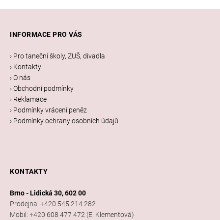
Z
á
INFORMACE PRO VÁS
p
a
› Pro taneční školy, ZUŠ, divadla
t
› Kontakty
í
› O nás
› Obchodní podmínky
› Reklamace
› Podmínky vrácení peněz
› Podmínky ochrany osobních údajů
KONTAKTY
Brno - Lidická 30, 602 00
Prodejna: +420 545 214 282
Mobil: +420 608 477 472 (E. Klementová)