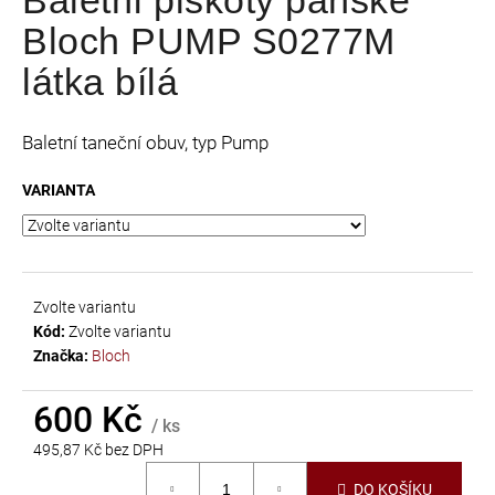
je
a
Bloch PUMP S0277M
0,0
j
z
látka bílá
í
5
t
hvězdiček.
?
Baletní taneční obuv, typ Pump
VARIANTA
HLEDAT
Zvolte variantu
Kód:
Zvolte variantu
D
Značka:
Bloch
o
p
600 Kč
/ ks
o
495,87 Kč bez DPH
r
Měrná
u
DO KOŠÍKU