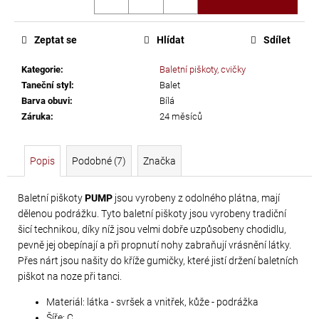
cena:
č
u
j
Zeptat se
Hlídat
Sdílet
e
m
Kategorie
:
Baletní piškoty, cvičky
e
Taneční styl
:
Balet
Barva obuvi
:
Bílá
Záruka
:
24 měsíců
SWAROVSKI
XIRIUS
Popis
Podobné (7)
Značka
NH
SS-
16
Baletní piškoty
PUMP
jsou vyrobeny z odolného plátna, mají
dělenou podrážku. Tyto baletní piškoty jsou vyrobeny tradiční
CRYSTAL
šicí technikou, díky níž jsou velmi dobře uzpůsobeny chodidlu,
AB
pevně jej obepínají a při propnutí nohy zabraňují vrásnění látky.
299
Přes nárt jsou našity do kříže gumičky, které jistí držení baletních
Kč
piškot na noze při tanci.
Materiál: látka - svršek a vnitřek, kůže - podrážka
Šíře: C