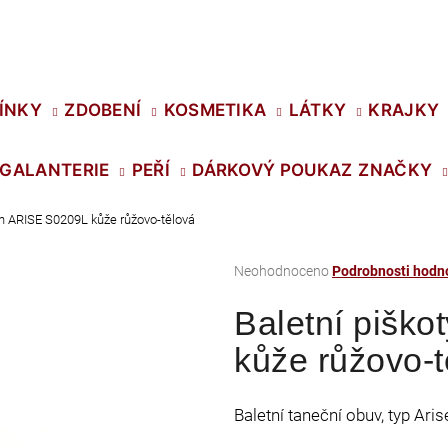
Co potřebujete najít?
ÍNKY
ZDOBENÍ
KOSMETIKA
LÁTKY
KRAJKY
GALANTERIE
PEŘÍ
DÁRKOVÝ POUKAZ
ZNAČKY
HLEDAT
ch ARISE S0209L kůže růžovo-tělová
Průměrné
Neohodnoceno
Podrobnosti hodn
Doporučujeme
hodnocení
Baletní pišk
produktu
je
kůže růžovo-t
0,0
z
5
Baletní taneční obuv, typ Aris
hvězdiček.
SWAROVSKI XIRIUS NH SS-16 CRYSTAL
PRECIOSA VIVA1