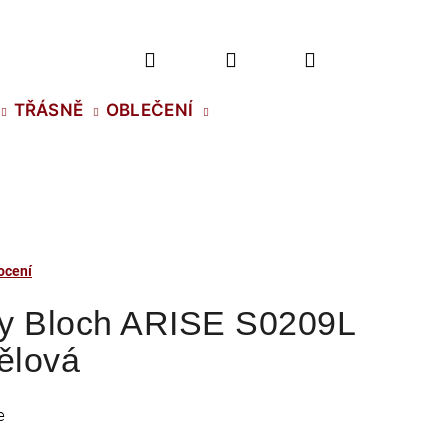
Hledat
Přihlášení
Nákupní
TŘÁSNĚ
OBLEČENÍ
košík
ocení
oty Bloch ARISE S0209L
ělová
e
2 NH SS-5 CRYSTAL