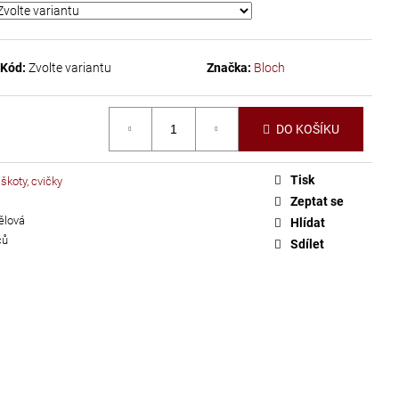
Kód:
Zvolte variantu
Značka:
Bloch
DO KOŠÍKU
Tisk
iškoty, cvičky
Zeptat se
ělová
Hlídat
ců
Sdílet