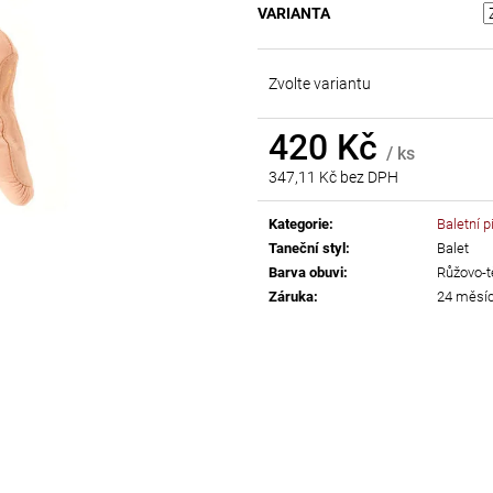
VARIANTA
AB
55 Kč
299 Kč
Zvolte variantu
420 Kč
/ ks
347,11 Kč bez DPH
Měrná
cena:
Kategorie
:
Baletní p
Taneční styl
:
Balet
Barva obuvi
:
Růžovo-t
Záruka
:
24 měsí