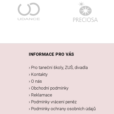
Z
á
INFORMACE PRO VÁS
p
a
› Pro taneční školy, ZUŠ, divadla
t
› Kontakty
í
› O nás
› Obchodní podmínky
› Reklamace
› Podmínky vrácení peněz
› Podmínky ochrany osobních údajů