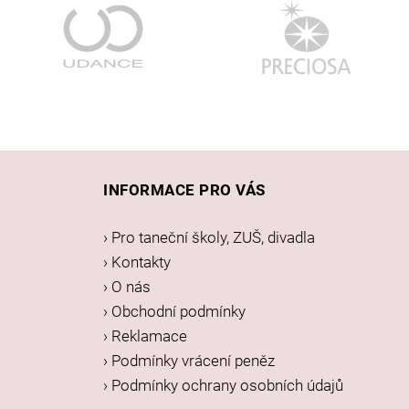
Z
á
INFORMACE PRO VÁS
p
a
› Pro taneční školy, ZUŠ, divadla
t
› Kontakty
í
› O nás
› Obchodní podmínky
› Reklamace
› Podmínky vrácení peněz
› Podmínky ochrany osobních údajů