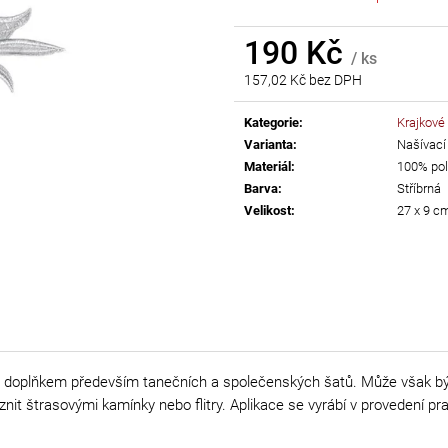
AB
55 Kč
190 Kč
299 Kč
/ ks
157,02 Kč bez DPH
Měrná
cena:
Kategorie
:
Krajkové
Varianta
:
Našívací
Materiál
:
100% pol
Barva
:
Stříbrná
Velikost
:
27 x 9 c
m doplňkem především tanečních a společenských šatů. Může však bý
it štrasovými kamínky nebo flitry. Aplikace se vyrábí v provedení pra