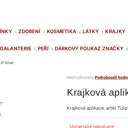
Co potřebujete najít?
ÍNKY
ZDOBENÍ
KOSMETIKA
LÁTKY
KRAJKY
GALANTERIE
PEŘÍ
DÁRKOVÝ POUKAZ
ZNAČKY
HLEDAT
IP Silver
Průměrné
Neohodnoceno
Podrobnosti hodn
Doporučujeme
hodnocení
Krajková apli
produktu
je
0,0
Krajková aplikace, artikl Tul
z
5
hvězdiček.
SWAROVSKI XIRIUS NH SS-16 CRYSTAL
PRECIOSA VIVA1
Momentálně nedostupné