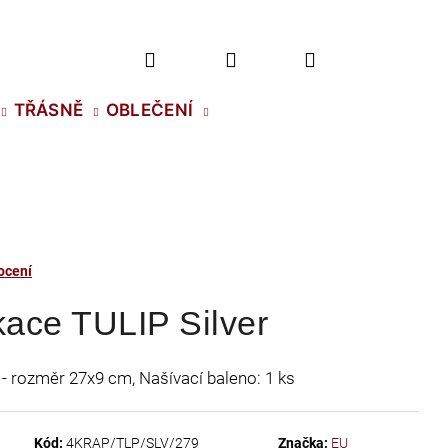
Hledat
Přihlášení
Nákupní
TŘÁSNĚ
OBLEČENÍ
košík
ocení
kace TULIP Silver
ip - rozměr 27x9 cm, Našívací baleno: 1 ks
2 NH SS-5 CRYSTAL
Kód:
4KRAP/TLP/SLV/279
Značka:
EU