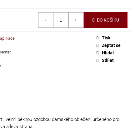
DO KOŠÍKU
Tisk
 aplikace
Zeptat se
yester
Hlídat
Sdílet
m
t i velmi pěknou ozdobou dámského oblečení určeného pro
vá a levá strana.