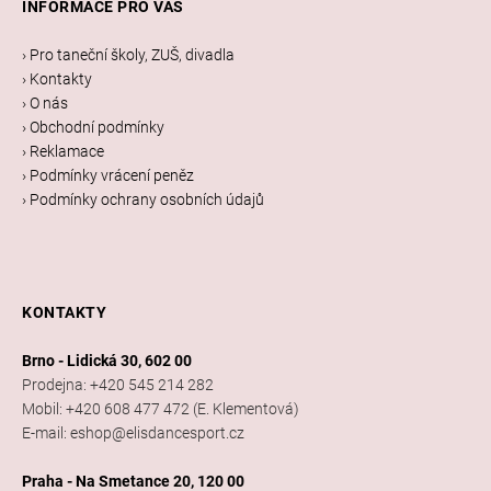
INFORMACE PRO VÁS
p
a
› Pro taneční školy, ZUŠ, divadla
t
› Kontakty
í
› O nás
› Obchodní podmínky
› Reklamace
› Podmínky vrácení peněz
› Podmínky ochrany osobních údajů
KONTAKTY
Brno - Lidická 30, 602 00
Prodejna: +420 545 214 282
Mobil: +420 608 477 472 (E. Klementová)
E-mail: eshop@elisdancesport.cz
Praha - Na Smetance 20, 120 00