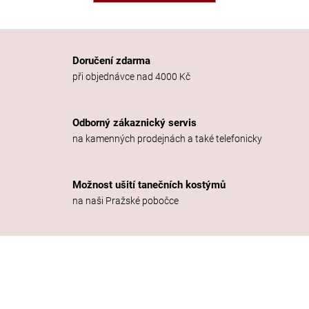
a
j
í
Doručení zdarma
t
při objednávce nad 4000 Kč
?
Odborný zákaznický servis
na kamenných prodejnách a také telefonicky
HLEDAT
Možnost ušití tanečních kostýmů
na naši Pražské pobočce
D
o
p
o
r
u