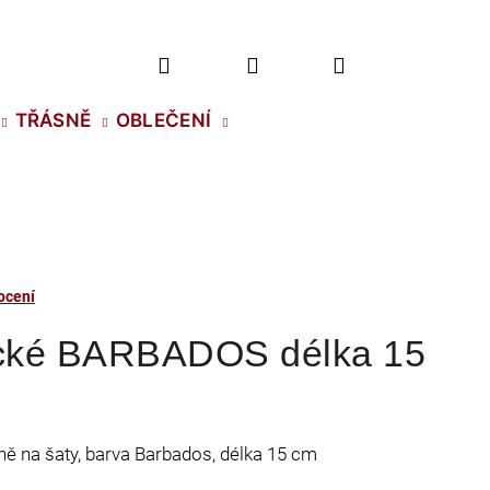
Hledat
Přihlášení
Nákupní
TŘÁSNĚ
OBLEČENÍ
košík
ocení
ické BARBADOS délka 15
sně na šaty, barva Barbados, délka 15 cm
2 NH SS-5 CRYSTAL