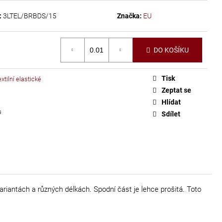
:
3LTEL/BRBDS/15
Značka:
EU
DO KOŠÍKU
Tisk
xtilní elastické
Zeptat se
Hlídat
s
Sdílet
iantách a různých délkách. Spodní část je lehce prošitá. Toto