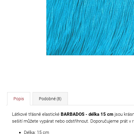
DÉLKA 30 CM
620 Kč
Popis
Podobné (8)
Látkové třásně elastické
BARBADOS - délka 15 cm
jsou krás
sešití můžete vypárat nebo odstřihnout. Doporučujeme prát v r
Délka: 15 cm