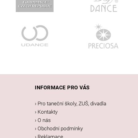
Z
á
INFORMACE PRO VÁS
p
a
› Pro taneční školy, ZUŠ, divadla
t
› Kontakty
í
› O nás
› Obchodní podmínky
› Reklamace