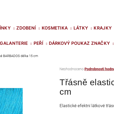
Co potřebujete najít?
ÍNKY
ZDOBENÍ
KOSMETIKA
LÁTKY
KRAJKY
GALANTERIE
PEŘÍ
DÁRKOVÝ POUKAZ
ZNAČKY
HLEDAT
cké BARBADOS délka 15 cm
Průměrné
Neohodnoceno
Podrobnosti hodn
Doporučujeme
hodnocení
Třásně elast
produktu
je
cm
0,0
z
5
Elastické efektní látkové třá
hvězdiček.
SWAROVSKI XIRIUS NH SS-16 CRYSTAL
PRECIOSA VIVA1