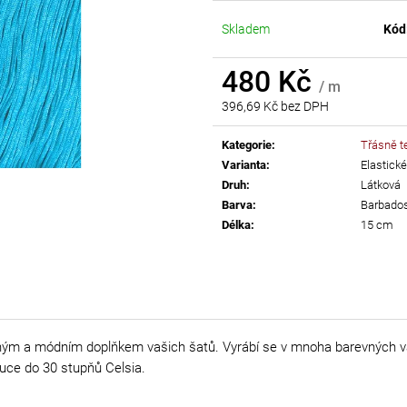
AB
55 Kč
Skladem
Kód
299 Kč
480 Kč
/ m
396,69 Kč bez DPH
Měrná
cena:
Kategorie
:
Třásně te
Varianta
:
Elastické
Druh
:
Látková
Barva
:
Barbado
Délka
:
15 cm
ným a módním doplňkem vašich šatů. Vyrábí se v mnoha barevných var
uce do 30 stupňů Celsia.