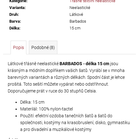
Kategorie
:
Třásně textilní neelastické
č
Varianta
:
Neelastické
u
Druh
:
Látkové
j
Barva
:
Barbados
e
Délka
:
15 cm
m
e
Popis
Podobné (8)
PRECIOSA
VIVA12
Látkové třásně neelastické
BARBADOS - délka 15 cm
jsou
krásným a módním doplňkem vašich šatů. Vyrábí se v mnoha
NH
barevných variantách a různých délkách. Spodní část je lehce
SS-
prošitá. Toto sešití můžete vypárat nebo odstřihnout.
5
Doporučujeme prát v ruce do 30 stupňů Celsia.
CRYSTAL
Délka: 15 cm
55
Materilál: 100% nylon-tactel
Kč
Použití: efektní ozdoba tanečních šatů a šatů do
společnosti, kostýmy na krasobruslení, disko, gymnastiku
a pro divadelní a muzikálové kostýmy