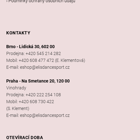
› Podmínky ochrany osobních údajů
č
u
j
e
m
KONTAKTY
e
Brno - Lidická 30, 602 00
Prodejna: +420 545 214 282
PRECIOSA
Mobil: +420 608 477 472 (E. Klementová)
VIVA12
E-mail: eshop@elisdancesport.cz
NH
SS-
Praha - Na Smetance 20, 120 00
5
Vinohrady
CRYSTAL
Prodejna: +420 222 254 108
Mobil: +420 608 730 422
55
(S. Klement)
Kč
E-mail: eshop@elisdancesport.cz
OTEVÍRACÍ DOBA