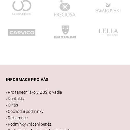
a
j
í
t
?
Z
HLEDAT
á
INFORMACE PRO VÁS
p
a
› Pro taneční školy, ZUŠ, divadla
D
t
› Kontakty
o
í
› O nás
p
› Obchodní podmínky
o
› Reklamace
r
› Podmínky vrácení peněz
u