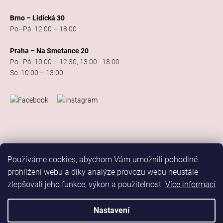
Brno – Lidická 30
Po–Pá: 12:00 – 18:00
Praha – Na Smetance 20
Po–Pá: 10:00 – 12:30, 13:00 - 18:00
So: 10:00 – 13:00
Používáme cookies, abychom Vám umožnili pohodlné
prohlížení webu a díky analýze provozu webu neustále
zlepšovali jeho funkce, výkon a použitelnost.
Více informací
Vytvořil Shoptet
Copyright 2026
Elis Dance Sport
. Všechna práva vyhrazena.
Nastavení