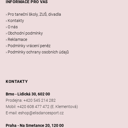
INFORMACE PRO VÁS
p
a
› Pro taneční školy, ZUŠ, divadla
t
› Kontakty
í
› O nás
› Obchodní podmínky
› Reklamace
› Podmínky vrácení peněz
› Podmínky ochrany osobních údajů
KONTAKTY
Brno - Lidická 30, 602 00
Prodejna: +420 545 214 282
Mobil: +420 608 477 472 (E. Klementová)
E-mail: eshop@elisdancesport.cz
Praha - Na Smetance 20, 120 00