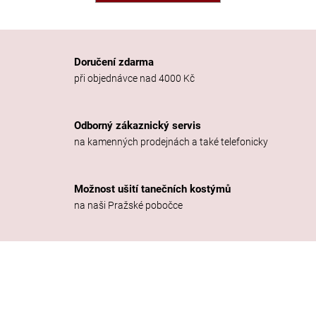
a
j
í
Doručení zdarma
t
při objednávce nad 4000 Kč
?
Odborný zákaznický servis
na kamenných prodejnách a také telefonicky
HLEDAT
Možnost ušití tanečních kostýmů
na naši Pražské pobočce
D
o
p
o
r
u