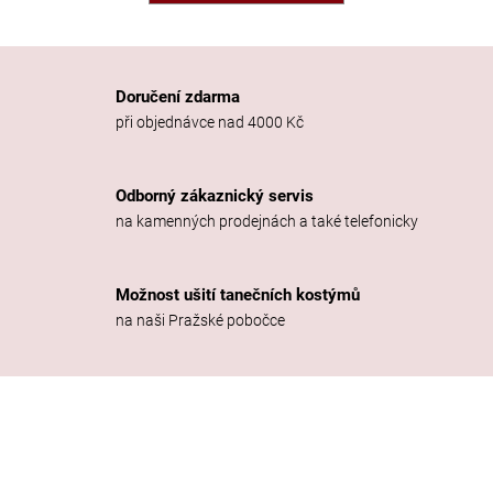
a
j
í
Doručení zdarma
t
při objednávce nad 4000 Kč
?
Odborný zákaznický servis
na kamenných prodejnách a také telefonicky
HLEDAT
Možnost ušití tanečních kostýmů
na naši Pražské pobočce
D
o
p
o
r
u