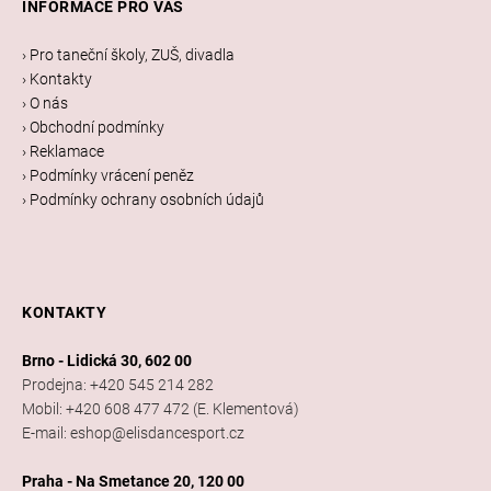
INFORMACE PRO VÁS
p
a
› Pro taneční školy, ZUŠ, divadla
t
› Kontakty
í
› O nás
› Obchodní podmínky
› Reklamace
› Podmínky vrácení peněz
› Podmínky ochrany osobních údajů
KONTAKTY
Brno - Lidická 30, 602 00
Prodejna: +420 545 214 282
Mobil: +420 608 477 472 (E. Klementová)
E-mail: eshop@elisdancesport.cz
Praha - Na Smetance 20, 120 00