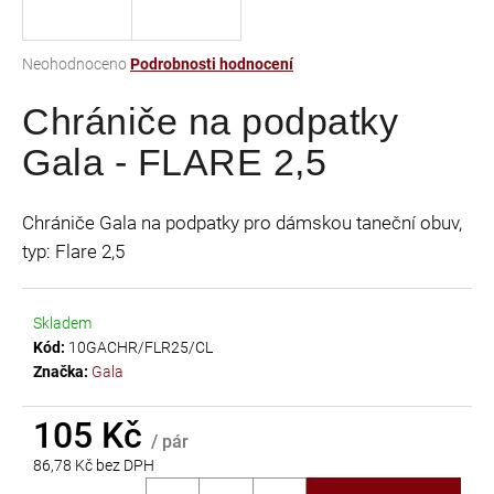
a
j
Průměrné
Neohodnoceno
Podrobnosti hodnocení
í
hodnocení
t
Chrániče na podpatky
produktu
je
?
Gala - FLARE 2,5
0,0
z
5
Chrániče Gala na podpatky pro dámskou taneční obuv,
hvězdiček.
typ: Flare 2,5
HLEDAT
Skladem
Kód:
10GACHR/FLR25/CL
D
Značka:
Gala
o
p
105 Kč
o
/ pár
r
86,78 Kč bez DPH
u
Měrná