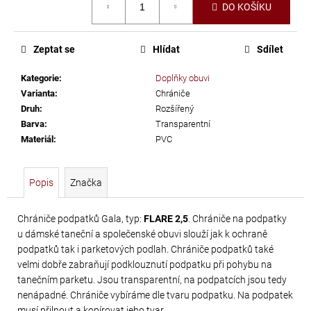
č
DO KOŠÍKU
cena:
u
j
e
Zeptat se
Hlídat
Sdílet
m
Kategorie
:
Doplňky obuvi
e
Varianta
:
Chrániče
Druh
:
Rozšířený
PRECIOSA
Barva
:
Transparentní
Materiál
:
PVC
VIVA12
NH
SS-
Popis
Značka
8
CRYSTAL
Chrániče podpatků Gala, typ:
FLARE 2,5
. Chrániče na podpatky
u dámské taneční a společenské obuvi slouží jak k ochraně
69
podpatků tak i parketových podlah. Chrániče podpatků také
Kč
velmi dobře zabraňují podklouznutí podpatku při pohybu na
tanečním parketu. Jsou transparentní, na podpatcích jsou tedy
nenápadné. Chrániče vybíráme dle tvaru podpatku. Na podpatek
musí přilnout a kopírovat jeho tvar.