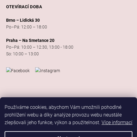
OTEVÍRACÍ DOBA
Brno – Lidická 30
Po–Pá: 12:00 – 18:00
Praha – Na Smetance 20
Po–Pá: 10:00 – 12:30, 13:00 - 18:00
So: 10:00 – 13:00
Používáme cookies, abychom Vám umožnili pohodlné
prohlížení webu a díky analýze provozu webu neustále
zlepšovali jeho funkce, výkon a použitelnost.
Více informací
Vytvořil Shoptet
Copyright 2026
Elis Dance Sport
. Všechna práva vyhrazena.