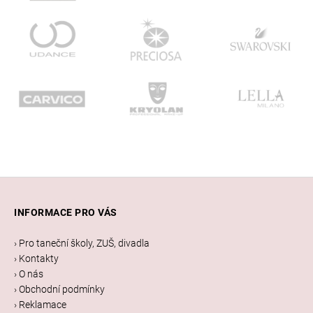
Z
á
INFORMACE PRO VÁS
p
a
› Pro taneční školy, ZUŠ, divadla
t
› Kontakty
í
› O nás
› Obchodní podmínky
› Reklamace