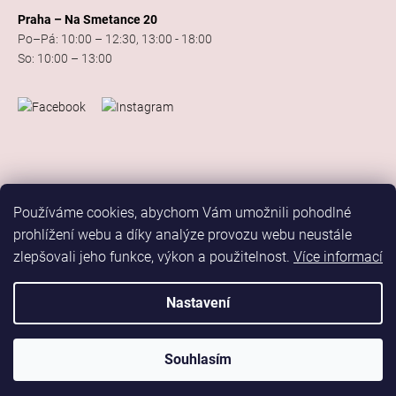
Praha – Na Smetance 20
Po–Pá: 10:00 – 12:30, 13:00 - 18:00
So: 10:00 – 13:00
Používáme cookies, abychom Vám umožnili pohodlné
prohlížení webu a díky analýze provozu webu neustále
zlepšovali jeho funkce, výkon a použitelnost.
Více informací
Vytvořil Shoptet
Copyright 2026
Elis Dance Sport
. Všechna práva vyhrazena.
Nastavení
Upravit nastavení cookies
Marketing
Souhlasím