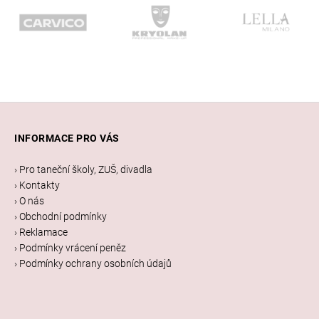
Z
á
INFORMACE PRO VÁS
p
a
› Pro taneční školy, ZUŠ, divadla
t
› Kontakty
í
› O nás
› Obchodní podmínky
› Reklamace
› Podmínky vrácení peněz
› Podmínky ochrany osobních údajů