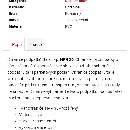
Kategorie
:
Doplňky obuvi
č
Varianta
:
Chrániče
u
Druh
:
Rozšířený
j
Barva
:
Transparentní
e
Materiál
:
PVC
m
e
Popis
Značka
PRECIOSA
VIVA12
Chrániče podpatků Gala, typ:
HPR 36
. Chrániče na podpatky u
dámské taneční a společenské obuvi slouží jak k ochraně
NH
podpatků tak i parketových podlah. Chrániče podpatků také
SS-
velmi dobře zabraňují podklouznutí podpatku při pohybu na
5
tanečním parketu. Jsou transparentní, na podpatcích jsou tedy
CRYSTAL
nenápadné. Chrániče vybíráme dle tvaru podpatku. Na podpatek
musí přilnout a kopírovat jeho tvar.
55
Kč
Tvar chrániče: HPR 36 - rozšířený
Materiál: pvc
Barva: transparentní
Výška chrániče: cm