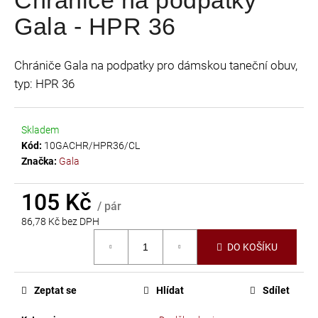
je
a
Gala - HPR 36
0,0
j
z
í
5
Chrániče Gala na podpatky pro dámskou taneční obuv,
t
hvězdiček.
typ: HPR 36
?
Skladem
Kód:
10GACHR/HPR36/CL
Značka:
Gala
HLEDAT
105 Kč
/ pár
86,78 Kč bez DPH
D
Měrná
o
DO KOŠÍKU
cena:
p
o
r
Zeptat se
Hlídat
Sdílet
u