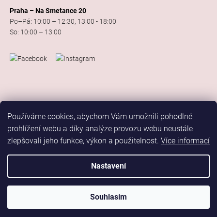
Praha – Na Smetance 20
Po–Pá: 10:00 – 12:30, 13:00 - 18:00
So: 10:00 – 13:00
Používáme cookies, abychom Vám umožnili pohodlné
prohlížení webu a díky analýze provozu webu neustále
zlepšovali jeho funkce, výkon a použitelnost.
Více informací
Vytvořil Shoptet
Copyright 2026
Elis Dance Sport
. Všechna práva vyhrazena.
Nastavení
Upravit nastavení cookies
Marketing
Souhlasím