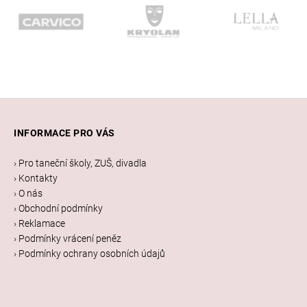
Z
á
INFORMACE PRO VÁS
p
a
› Pro taneční školy, ZUŠ, divadla
t
› Kontakty
í
› O nás
› Obchodní podmínky
› Reklamace
› Podmínky vrácení peněz
› Podmínky ochrany osobních údajů