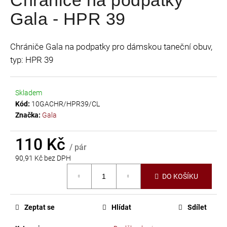
je
a
Gala - HPR 39
0,0
j
z
í
5
Chrániče Gala na podpatky pro dámskou taneční obuv,
t
hvězdiček.
typ: HPR 39
?
Skladem
Kód:
10GACHR/HPR39/CL
Značka:
Gala
HLEDAT
110 Kč
/ pár
90,91 Kč bez DPH
D
Měrná
o
DO KOŠÍKU
cena:
p
o
r
Zeptat se
Hlídat
Sdílet
u