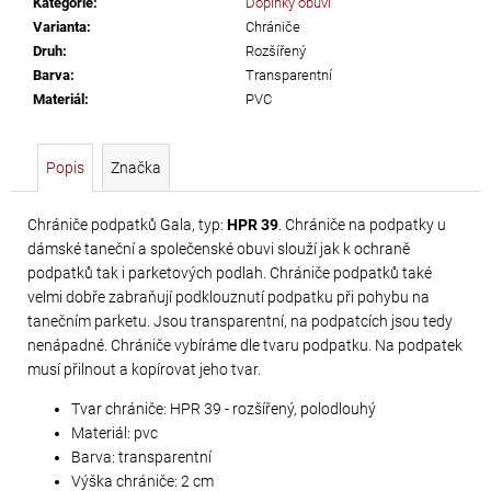
Kategorie
:
Doplňky obuvi
č
Varianta
:
Chrániče
u
Druh
:
Rozšířený
j
Barva
:
Transparentní
e
Materiál
:
PVC
m
e
Popis
Značka
SWAROVSKI
XIRIUS
Chrániče podpatků Gala, typ:
HPR 39
. Chrániče na podpatky u
dámské taneční a společenské obuvi slouží jak k ochraně
NH
podpatků tak i parketových podlah. Chrániče podpatků také
SS-
velmi dobře zabraňují podklouznutí podpatku při pohybu na
16
tanečním parketu. Jsou transparentní, na podpatcích jsou tedy
CRYSTAL
nenápadné. Chrániče vybíráme dle tvaru podpatku. Na podpatek
AB
musí přilnout a kopírovat jeho tvar.
299
Tvar chrániče: HPR 39 - rozšířený, polodlouhý
Kč
Materiál: pvc
Barva: transparentní
Výška chrániče: 2 cm