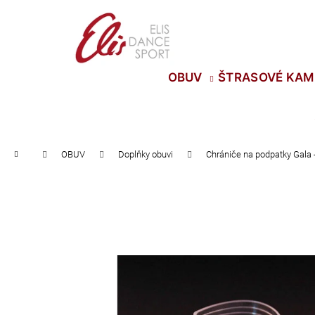
K
Přejít
na
o
Zpět
Zpět
obsah
š
do
do
í
OBUV
ŠTRASOVÉ KAM
obchodu
obchodu
k
Domů
OBUV
Doplňky obuvi
Chrániče na podpatky Gala 
TŘÁSNĚ NEELASTICKÉ BARBADOS