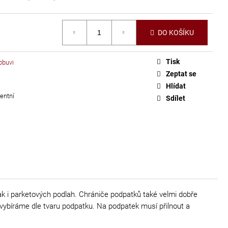
DO KOŠÍKU
Tisk
obuvi
Zeptat se
Hlídat
entní
Sdílet
ak i parketových podlah. Chrániče podpatků také velmi dobře
vybíráme dle tvaru podpatku. Na podpatek musí přilnout a