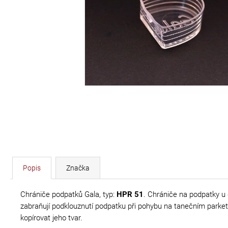
DÉLKA 30 CM
620 Kč
Popis
Značka
Chrániče podpatků Gala, typ:
HPR 51
. Chrániče na podpatky u
zabraňují podklouznutí podpatku při pohybu na tanečním parket
kopírovat jeho tvar.