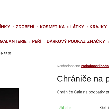
Co potřebujete najít?
ÍNKY
ZDOBENÍ
KOSMETIKA
LÁTKY
KRAJKY
GALANTERIE
PEŘÍ
DÁRKOVÝ POUKAZ
ZNAČKY
HLEDAT
- HPR 51
Průměrné
Neohodnoceno
Podrobnosti hodn
Doporučujeme
hodnocení
Chrániče na 
produktu
je
0,0
Chrániče Gala na podpatky p
z
5
hvězdiček.
SWAROVSKI XIRIUS NH SS-16 CRYSTAL
PRECIOSA VIVA1
Skladem
Kód: