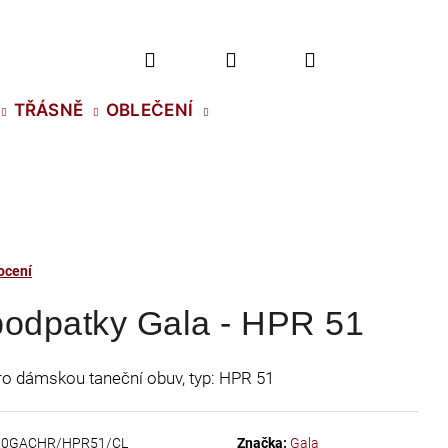
Hledat
Přihlášení
Nákupní
TŘÁSNĚ
OBLEČENÍ
košík
ocení
podpatky Gala - HPR 51
ro dámskou taneční obuv, typ: HPR 51
2 NH SS-5 CRYSTAL
10GACHR/HPR51/CL
Značka:
Gala