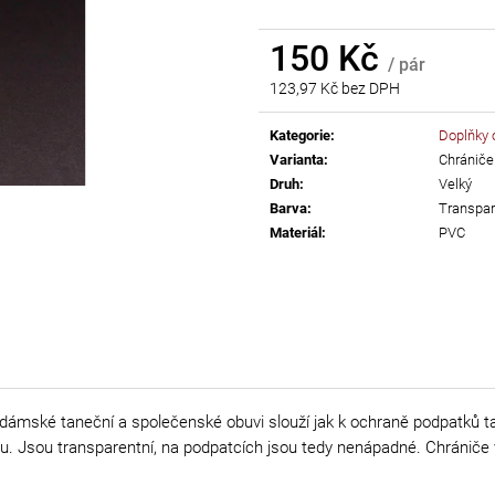
AB
55 Kč
150 Kč
299 Kč
/ pár
123,97 Kč bez DPH
Měrná
cena:
Kategorie
:
Doplňky 
Varianta
:
Chrániče
Druh
:
Velký
Barva
:
Transpar
Materiál
:
PVC
 dámské taneční a společenské obuvi slouží jak k ochraně podpatků t
u. Jsou transparentní, na podpatcích jsou tedy nenápadné. Chrániče 