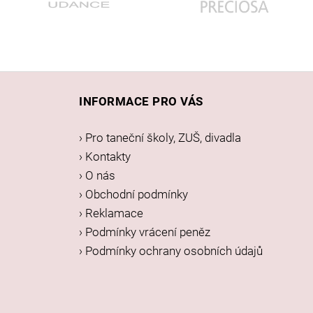
Z
á
INFORMACE PRO VÁS
p
a
› Pro taneční školy, ZUŠ, divadla
t
› Kontakty
í
› O nás
› Obchodní podmínky
› Reklamace
› Podmínky vrácení peněz
› Podmínky ochrany osobních údajů