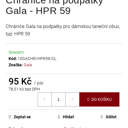
je
a
Gala - HPR 59
0,0
j
z
í
5
Chrániče Gala na podpatky pro dámskou taneční obuv,
t
hvězdiček.
typ: HPR 59
?
Skladem
Kód:
10GACHR/HPR59/CL
Značka:
Gala
HLEDAT
95 Kč
/ pár
78,51 Kč bez DPH
D
Měrná
o
DO KOŠÍKU
cena:
p
o
r
Zeptat se
Hlídat
Sdílet
u