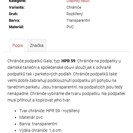
Kategorie
:
Doplňky obuvi
č
Varianta
:
Chrániče
u
Druh
:
Rozšířený
j
Barva
:
Transparentní
e
Materiál
:
PVC
m
e
Popis
Značka
TŘÁSNĚ
NEELASTICKÉ
Chrániče podpatků Gala, typ:
HPR 59
. Chrániče na podpatky u
dámské taneční a společenské obuvi slouží jak k ochraně
BARBADOS
podpatků tak i parketových podlah. Chrániče podpatků také
DÉLKA
velmi dobře zabraňují podklouznutí podpatku při pohybu na
30
tanečním parketu. Jsou transparentní, na podpatcích jsou tedy
CM
nenápadné. Chrániče vybíráme dle tvaru podpatku. Na podpatek
musí přilnout a kopírovat jeho tvar.
620
Kč
Tvar chrániče: HPR 59 - rozšířený
Materiál: pvc
Barva: transparentní
Výška chrániče: 1,4 cm