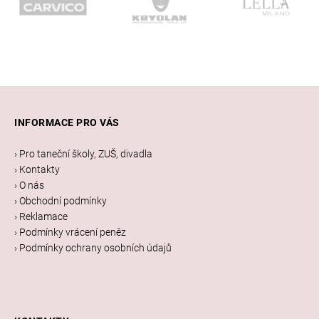
Z
á
INFORMACE PRO VÁS
p
a
› Pro taneční školy, ZUŠ, divadla
t
› Kontakty
í
› O nás
› Obchodní podmínky
› Reklamace
› Podmínky vrácení peněz
› Podmínky ochrany osobních údajů