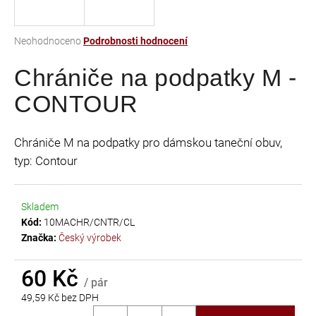
a
j
Průměrné
Neohodnoceno
Podrobnosti hodnocení
í
hodnocení
t
Chrániče na podpatky M -
produktu
je
?
CONTOUR
0,0
z
5
Chrániče M na podpatky pro dámskou taneční obuv,
hvězdiček.
typ: Contour
HLEDAT
Skladem
Kód:
10MACHR/CNTR/CL
D
Značka:
Český výrobek
o
p
60 Kč
o
/ pár
r
49,59 Kč bez DPH
u
Měrná