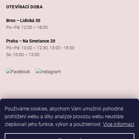
OTEVÍRACÍ DOBA
Brno – Lidická 30
Po–Pá: 12:00 – 18:00
Praha – Na Smetance 20
Po–Pá: 10:00 – 12:30, 13:00 - 18:00
So: 10:00 – 13:00
Používáme cookies, abychom Vám umožnili pohodlné
prohlížení webu a díky analýze provozu webu neustále
zlepšovali jeho funkce, výkon a použitelnost.
Více informací
Vytvořil Shoptet
Copyright 2026
Elis Dance Sport
. Všechna práva vyhrazena.