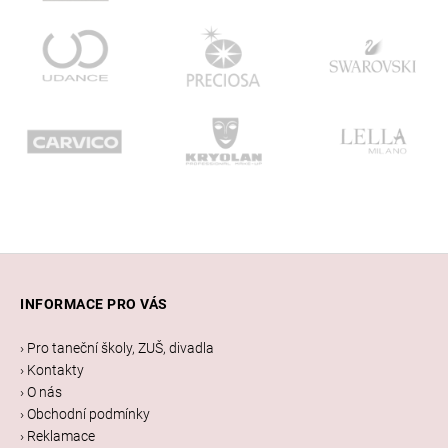
Z
á
INFORMACE PRO VÁS
p
a
› Pro taneční školy, ZUŠ, divadla
t
› Kontakty
í
› O nás
› Obchodní podmínky
› Reklamace