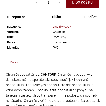
č
DO KOŠÍKU
cena:
u
j
e
Zeptat se
Hlídat
Sdílet
m
Kategorie
:
Doplňky obuvi
e
Varianta
:
Chrániče
Druh
:
Rozšířený
PRECIOSA
Barva
:
Transparentní
Materiál
:
PVC
VIVA12
NH
SS-
Popis
8
CRYSTAL
Chrániče podpatků typ:
CONTOUR
. Chrániče na podpatky u
dámské taneční a společenské obuvi slouží jak k ochraně
69
podpatků tak i parketových podlah. Chrániče podpatků také
Kč
velmi dobře zabraňují podklouznutí podpatku při pohybu na
tanečním parketu. Jsou transparentní, na podpatcích jsou tedy
nenápadné. Chrániče vybíráme dle tvaru podpatku. Na podpatek
musí přilnout a kopírovat jeho tvar.