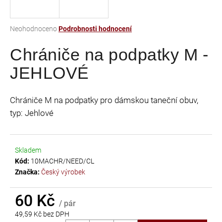
a
j
Průměrné
Neohodnoceno
Podrobnosti hodnocení
í
hodnocení
t
Chrániče na podpatky M -
produktu
je
?
JEHLOVÉ
0,0
z
5
Chrániče M na podpatky pro dámskou taneční obuv,
hvězdiček.
typ: Jehlové
HLEDAT
Skladem
D
Kód:
10MACHR/NEED/CL
o
Značka:
Český výrobek
p
o
60 Kč
r
/ pár
u
49,59 Kč bez DPH