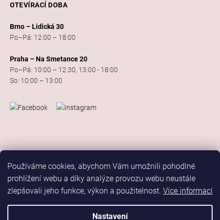
OTEVÍRACÍ DOBA
Brno – Lidická 30
Po–Pá: 12:00 – 18:00
Praha – Na Smetance 20
Po–Pá: 10:00 – 12:30, 13:00 - 18:00
So: 10:00 – 13:00
Používáme cookies, abychom Vám umožnili pohodlné
prohlížení webu a díky analýze provozu webu neustále
zlepšovali jeho funkce, výkon a použitelnost.
Více informací
Vytvořil Shoptet
Copyright 2026
Elis Dance Sport
. Všechna práva vyhrazena.
Nastavení