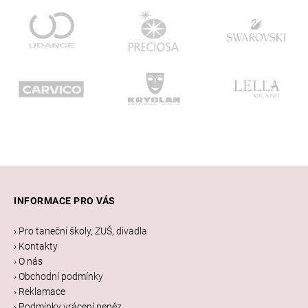
Z
á
INFORMACE PRO VÁS
p
a
› Pro taneční školy, ZUŠ, divadla
t
› Kontakty
í
› O nás
› Obchodní podmínky
› Reklamace
› Podmínky vrácení peněz