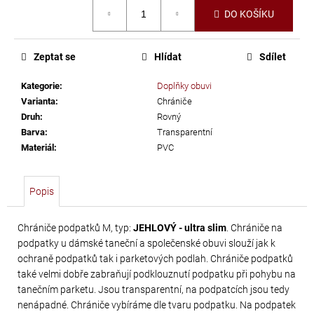
č
Měrná
DO KOŠÍKU
u
cena:
j
e
Zeptat se
Hlídat
Sdílet
m
e
Kategorie
:
Doplňky obuvi
Varianta
:
Chrániče
Druh
:
Rovný
PRECIOSA
Barva
:
Transparentní
VIVA12
Materiál
:
PVC
NH
SS-
Popis
8
CRYSTAL
Chrániče podpatků M, typ:
JEHLOVÝ - ultra slim
. Chrániče na
69
podpatky u dámské taneční a společenské obuvi slouží jak k
Kč
ochraně podpatků tak i parketových podlah. Chrániče podpatků
také velmi dobře zabraňují podklouznutí podpatku při pohybu na
tanečním parketu. Jsou transparentní, na podpatcích jsou tedy
nenápadné. Chrániče vybíráme dle tvaru podpatku. Na podpatek