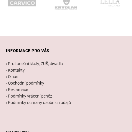
Z
á
INFORMACE PRO VÁS
p
a
› Pro taneční školy, ZUŠ, divadla
t
› Kontakty
í
› O nás
› Obchodní podmínky
› Reklamace
› Podmínky vrácení peněz
› Podmínky ochrany osobních údajů