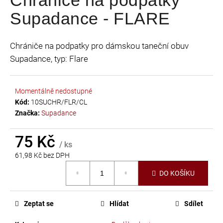
je
a
Supadance - FLARE
0,0
j
z
í
5
Chrániče na podpatky pro dámskou taneční obuv
t
hvězdiček.
Supadance, typ: Flare
?
Momentálně nedostupné
Kód:
10SUCHR/FLR/CL
Značka:
Supadance
HLEDAT
75 Kč
/ ks
61,98 Kč bez DPH
D
Měrná
o
DO KOŠÍKU
cena:
p
o
r
Zeptat se
Hlídat
Sdílet
u