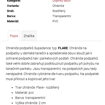
Kategorie
:
Doplňky obuvi
č
Varianta
:
Chrániče
u
Druh
:
Rozšířený
j
Barva
:
Transparentní
e
Materiál
:
PVC
m
e
Popis
Značka
PRECIOSA
VIVA12
Chrániče podpatků Supadance, typ:
FLARE
. Chrániče na
podpatky u dámské taneční a společenské obuvi slouží jak k
NH
ochraně podpatků tak i parketových podlah. Chrániče podpatků
SS-
také velmi dobře zabraňují podklouznutí podpatku při pohybu na
5
tanečním parketu. Jsou transparentní, na podpatcích jsou tedy
CRYSTAL
nenápadné. Chrániče vybíráme dle tvaru podpatku. Na podpatek
musí přilnout a kopírovat jeho tvar.
55
Kč
Tvar chrániče: Flare - rozšířený
Materiál: pvc
Barva: transparentní
Výška chrániče: 2 cm