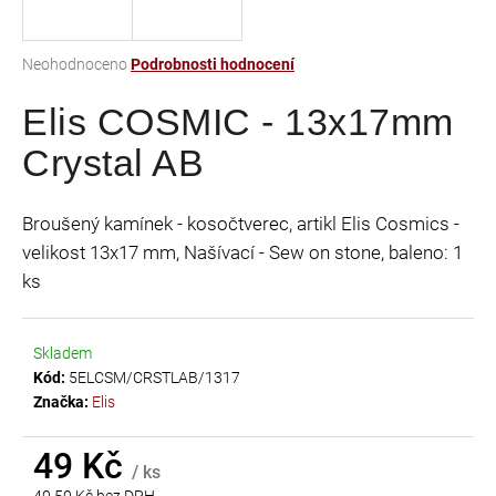
a
j
Průměrné
Neohodnoceno
Podrobnosti hodnocení
í
hodnocení
t
Elis COSMIC - 13x17mm
produktu
je
?
Crystal AB
0,0
z
5
Broušený kamínek - kosočtverec, artikl Elis Cosmics -
hvězdiček.
velikost 13x17 mm, Našívací - Sew on stone, baleno: 1
HLEDAT
ks
Skladem
D
Kód:
5ELCSM/CRSTLAB/1317
o
Značka:
Elis
p
o
r
49 Kč
/ ks
u
40,50 Kč bez DPH