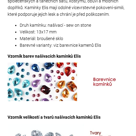
společenských a tanečních šatů, kostýmů, obuvi a módních
doplňků. Kamínky Elis mají odolné vícevrstevné pokovení-simili,
které podporuje jejich lesk a chrání je před poškozením.
Druh kamínku: našívací - sew on stone
Velikost: 13x17 mm
Materiál: broušené sklo
Barevné varianty: viz barevnice kamenů Elis
Vzorník barev našívacích kamínků Elis
Vzorník velikostí a tvarů našívacích kamínků Elis