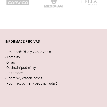
Z
á
INFORMACE PRO VÁS
p
a
› Pro taneční školy, ZUŠ, divadla
t
› Kontakty
í
› O nás
› Obchodní podmínky
› Reklamace
› Podmínky vrácení peněz
› Podmínky ochrany osobních údajů