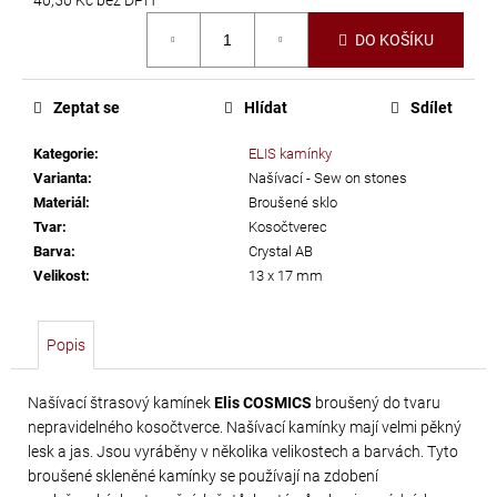
č
Měrná
u
DO KOŠÍKU
cena:
j
e
m
Zeptat se
Hlídat
Sdílet
e
Kategorie
:
ELIS kamínky
Varianta
:
Našívací - Sew on stones
SWAROVSKI
Materiál
:
Broušené sklo
XIRIUS
Tvar
:
Kosočtverec
Barva
:
Crystal AB
NH
Velikost
:
13 x 17 mm
SS-
16
CRYSTAL
Popis
AB
299
Našívací štrasový kamínek
Elis COSMICS
broušený do tvaru
nepravidelného kosočtverce. Našívací kamínky mají velmi pěkný
Kč
lesk a jas. Jsou vyráběny v několika velikostech a barvách. Tyto
broušené skleněné kamínky se používají na zdobení