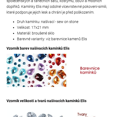
společenských a tanečních šatů, kostýmů, obuvi a módních
doplňků. Kamínky Elis mají odolné vícevrstevné pokovení-simili,
které podporuje jejich lesk a chrání je před poškozením.
Druh kamínku: našívací - sew on stone
Velikost: 17x21 mm
Materiál: broušené sklo
Barevné varianty: viz barevnice kamenů Elis
Vzorník barev našívacích kamínků Elis
Vzorník velikostí a tvarů našívacích kamínků Elis