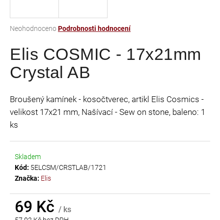
a
j
Průměrné
Neohodnoceno
Podrobnosti hodnocení
í
hodnocení
t
Elis COSMIC - 17x21mm
produktu
je
?
Crystal AB
0,0
z
5
Broušený kamínek - kosočtverec, artikl Elis Cosmics -
hvězdiček.
velikost 17x21 mm, Našívací - Sew on stone, baleno: 1
HLEDAT
ks
Skladem
D
Kód:
5ELCSM/CRSTLAB/1721
o
Značka:
Elis
p
o
r
69 Kč
/ ks
u
57,02 Kč bez DPH