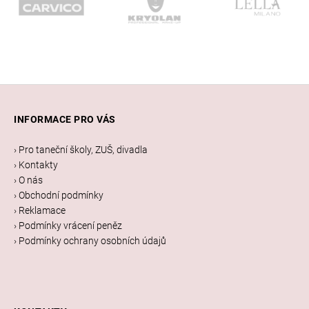
Z
á
INFORMACE PRO VÁS
p
a
› Pro taneční školy, ZUŠ, divadla
t
› Kontakty
í
› O nás
› Obchodní podmínky
› Reklamace
› Podmínky vrácení peněz
› Podmínky ochrany osobních údajů