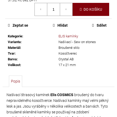
č
Měrná
u
DO KOŠÍKU
cena:
j
e
m
Zeptat se
Hlídat
Sdílet
e
Kategorie
:
ELIS kamínky
Varianta
:
Našívací - Sew on stones
TŘÁSNĚ
Materiál
:
Broušené sklo
NEELASTICKÉ
Tvar
:
Kosočtverec
Barva
:
Crystal AB
BARBADOS
Velikost
:
17 x 21 mm
DÉLKA
30
CM
Popis
620
Kč
Našívací štrasový kamínek
Elis COSMICS
broušený do tvaru
nepravidelného kosočtverce. Našívací kamínky mají velmi pěkný
lesk a jas. Jsou vyráběny v několika velikostech a barvách. Tyto
broušené skleněné kamínky se používají na zdobení