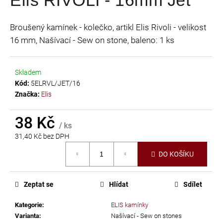
je
a
0,0
j
Broušený kamínek - kolečko, artikl Elis Rivoli - velikost
z
í
16 mm, Našívací - Sew on stone, baleno: 1 ks
5
t
hvězdiček.
?
Skladem
Kód:
5ELRVL/JET/16
Značka:
Elis
HLEDAT
38 Kč
/ ks
31,40 Kč bez DPH
Měrná
DO KOŠÍKU
cena:
D
o
p
Zeptat se
Hlídat
Sdílet
o
r
Kategorie
:
ELIS kamínky
u
Varianta
:
Našívací - Sew on stones