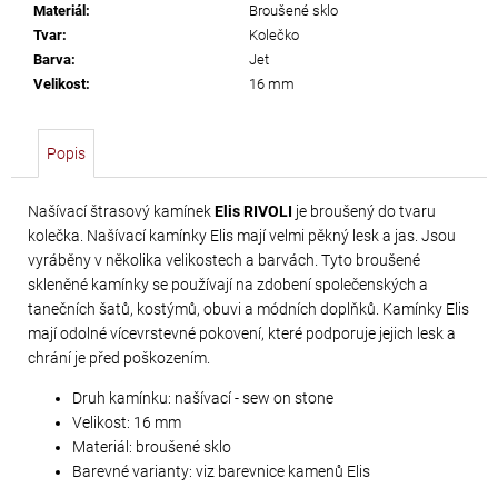
č
Materiál
:
Broušené sklo
u
Tvar
:
Kolečko
j
Barva
:
Jet
e
Velikost
:
16 mm
m
e
Popis
SWAROVSKI
Našívací štrasový kamínek
Elis RIVOLI
je broušený do tvaru
XIRIUS
kolečka. Našívací kamínky Elis mají velmi pěkný lesk a jas. Jsou
NH
vyráběny v několika velikostech a barvách. Tyto broušené
SS-
skleněné kamínky se používají na zdobení společenských a
16
tanečních šatů, kostýmů, obuvi a módních doplňků. Kamínky Elis
mají odolné vícevrstevné pokovení, které podporuje jejich lesk a
CRYSTAL
chrání je před poškozením.
AB
Druh kamínku: našívací - sew on stone
299
Velikost: 16 mm
Kč
Materiál: broušené sklo
Barevné varianty: viz barevnice kamenů Elis