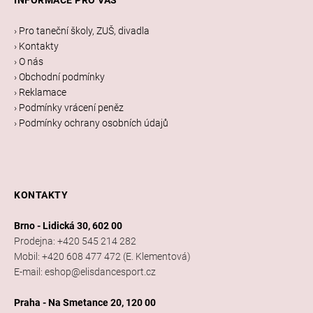
INFORMACE PRO VÁS
p
a
› Pro taneční školy, ZUŠ, divadla
t
› Kontakty
í
› O nás
› Obchodní podmínky
› Reklamace
› Podmínky vrácení peněz
› Podmínky ochrany osobních údajů
KONTAKTY
Brno - Lidická 30, 602 00
Prodejna: +420 545 214 282
Mobil: +420 608 477 472 (E. Klementová)
E-mail: eshop@elisdancesport.cz
Praha - Na Smetance 20, 120 00