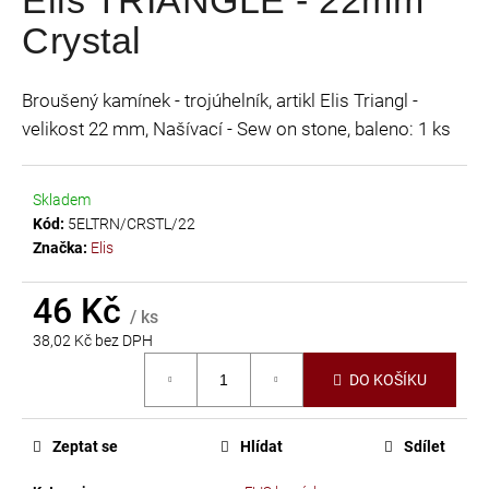
je
a
Crystal
0,0
j
z
í
5
Broušený kamínek - trojúhelník, artikl Elis Triangl -
t
hvězdiček.
velikost 22 mm, Našívací - Sew on stone, baleno: 1 ks
?
Skladem
Kód:
5ELTRN/CRSTL/22
Značka:
Elis
HLEDAT
46 Kč
/ ks
38,02 Kč bez DPH
D
Měrná
o
DO KOŠÍKU
cena:
p
o
r
Zeptat se
Hlídat
Sdílet
u