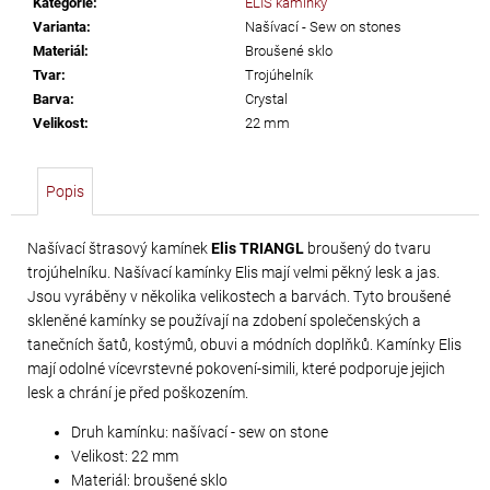
Kategorie
:
ELIS kamínky
č
Varianta
:
Našívací - Sew on stones
u
Materiál
:
Broušené sklo
j
Tvar
:
Trojúhelník
e
Barva
:
Crystal
m
Velikost
:
22 mm
e
Popis
PRECIOSA
VIVA12
Našívací štrasový kamínek
Elis TRIANGL
broušený do tvaru
NH
trojúhelníku. Našívací kamínky Elis mají velmi pěkný lesk a jas.
SS-
Jsou vyráběny v několika velikostech a barvách. Tyto broušené
8
skleněné kamínky se používají na zdobení společenských a
CRYSTAL
tanečních šatů, kostýmů, obuvi a módních doplňků. Kamínky Elis
mají odolné vícevrstevné pokovení-simili, které podporuje jejich
69
lesk a chrání je před poškozením.
Kč
Druh kamínku: našívací - sew on stone
Velikost: 22 mm
Materiál: broušené sklo