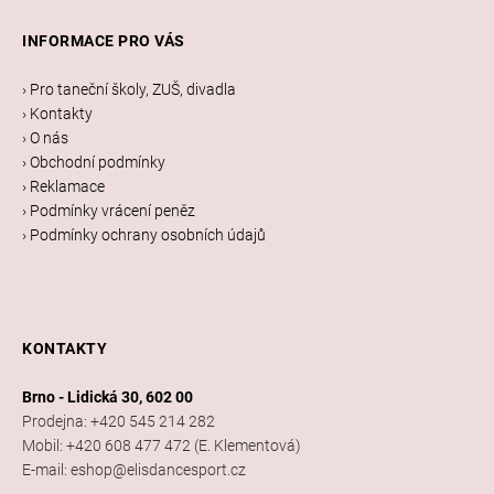
á
INFORMACE PRO VÁS
p
a
› Pro taneční školy, ZUŠ, divadla
t
› Kontakty
í
› O nás
› Obchodní podmínky
› Reklamace
› Podmínky vrácení peněz
› Podmínky ochrany osobních údajů
KONTAKTY
Brno - Lidická 30, 602 00
Prodejna: +420 545 214 282
Mobil: +420 608 477 472 (E. Klementová)
E-mail: eshop@elisdancesport.cz