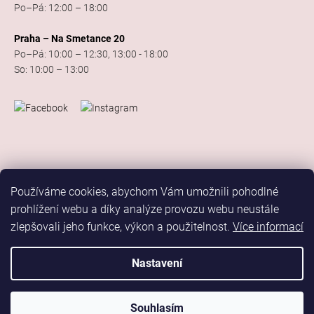
Po–Pá: 12:00 – 18:00
Praha – Na Smetance 20
Po–Pá: 10:00 – 12:30, 13:00 - 18:00
So: 10:00 – 13:00
Používáme cookies, abychom Vám umožnili pohodlné
prohlížení webu a díky analýze provozu webu neustále
zlepšovali jeho funkce, výkon a použitelnost.
Více informací
Vytvořil Shoptet
Copyright 2026
Elis Dance Sport
. Všechna práva vyhrazena.
Nastavení
Upravit nastavení cookies
Marketing
Souhlasím