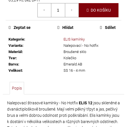
č
Měrná
u
DO KOŠÍKU
cena:
j
e
m
Zeptat se
Hlídat
Sdílet
e
Kategorie
:
ELIS kamínky
Varianta
:
Nalepovací - No hotfix
SWAROVSKI
Materiál
:
Broušené sklo
XIRIUS
Tvar
:
Kolečko
Barva
:
Emerald AB
NH
Velikost
:
SS 16 - 4 mm
SS-
16
CRYSTAL
Popis
AB
299
Nalepovací štrasové kamínky - No Hotfix
ELIS 12
jsou skleněné a
dvanáctiploškově broušené. Mají velmi pěkný třpyt a jas, pečlivý
Kč
brus a velmi dobrou odolnost proti poškrábání. Elis kamínky jsou
k dostání v několika velikostech a různých barevných odstínech.