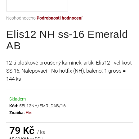
a
j
Průměrné
Neohodnoceno
Podrobnosti hodnocení
í
hodnocení
t
Elis12 NH ss-16 Emerald
produktu
je
?
AB
0,0
z
5
12-ti ploškově broušený kamínek, artikl Elis12 - velikost
hvězdiček.
SS 16, Nalepovací - No hotfix (NH), baleno: 1 gross =
HLEDAT
144 ks
Skladem
D
Kód:
5EL12NH/EMRLDAB/16
o
Značka:
Elis
p
o
r
79 Kč
/ ks
u
65,29 Kč bez DPH