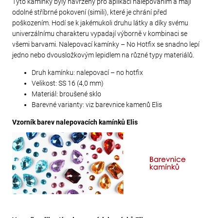
Tyto kamínky byly navrženy pro aplikaci nalepováním a mají
odolné stříbrné pokovení (simili), které je chrání před
poškozením. Hodí se k jakémukoli druhu látky a díky svému
univerzálnímu charakteru vypadají výborně v kombinaci se
všemi barvami. Nalepovací kamínky – No Hotfix se snadno lepí
jedno nebo dvousložkovým lepidlem na různé typy materiálů.
Druh kamínku: nalepovací – no hotfix
Velikost: SS 16 (4,0 mm)
Materiál: broušené sklo
Barevné varianty: viz barevnice kamenů Elis
Vzorník barev nalepovacích kamínků Elis