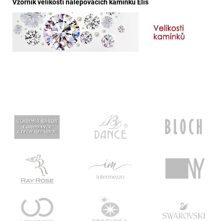
Vzorník velikostí nalepovacích kamínků Elis