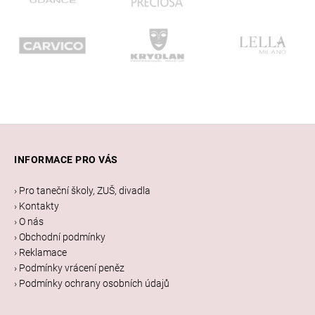
Z
á
INFORMACE PRO VÁS
p
a
› Pro taneční školy, ZUŠ, divadla
t
› Kontakty
í
› O nás
› Obchodní podmínky
› Reklamace
› Podmínky vrácení peněz
› Podmínky ochrany osobních údajů