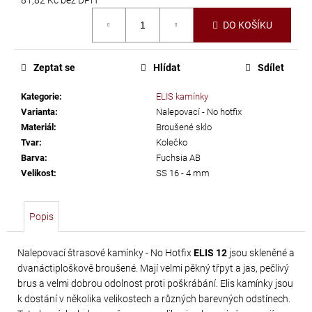
č
Měrná
u
DO KOŠÍKU
cena:
j
e
m
Zeptat se
Hlídat
Sdílet
e
Kategorie
:
ELIS kamínky
Varianta
:
Nalepovací - No hotfix
PRECIOSA
Materiál
:
Broušené sklo
VIVA12
Tvar
:
Kolečko
Barva
:
Fuchsia AB
NH
Velikost
:
SS 16 - 4 mm
SS-
8
CRYSTAL
Popis
69
Kč
Nalepovací štrasové kamínky - No Hotfix
ELIS 12
jsou skleněné a
dvanáctiploškově broušené. Mají velmi pěkný třpyt a jas, pečlivý
brus a velmi dobrou odolnost proti poškrábání. Elis kamínky jsou
k dostání v několika velikostech a různých barevných odstínech.