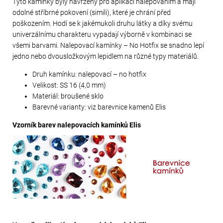
Tyto kamínky byly navrženy pro aplikaci nalepováním a mají
odolné stříbrné pokovení (simili), které je chrání před
poškozením. Hodí se k jakémukoli druhu látky a díky svému
univerzálnímu charakteru vypadají výborně v kombinaci se
všemi barvami. Nalepovací kamínky – No Hotfix se snadno lepí
jedno nebo dvousložkovým lepidlem na různé typy materiálů.
Druh kamínku: nalepovací – no hotfix
Velikost: SS 16 (4,0 mm)
Materiál: broušené sklo
Barevné varianty: viz barevnice kamenů Elis
Vzorník barev nalepovacích kamínků Elis