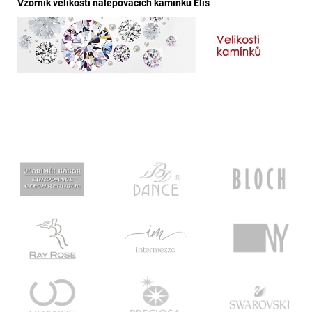
Vzorník velikostí nalepovacích kamínků Elis