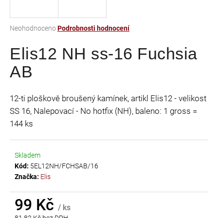
a
j
Průměrné
Neohodnoceno
Podrobnosti hodnocení
í
hodnocení
t
Elis12 NH ss-16 Fuchsia
produktu
je
?
AB
0,0
z
5
12-ti ploškově broušený kamínek, artikl Elis12 - velikost
hvězdiček.
SS 16, Nalepovací - No hotfix (NH), baleno: 1 gross =
HLEDAT
144 ks
Skladem
D
Kód:
5EL12NH/FCHSAB/16
o
Značka:
Elis
p
o
r
99 Kč
/ ks
u
81,82 Kč bez DPH