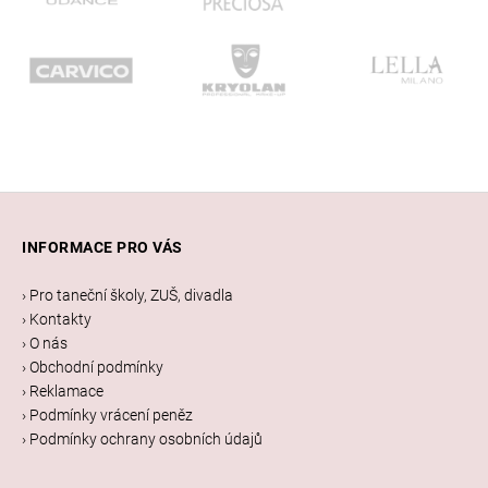
Z
á
INFORMACE PRO VÁS
p
a
› Pro taneční školy, ZUŠ, divadla
t
› Kontakty
í
› O nás
› Obchodní podmínky
› Reklamace
› Podmínky vrácení peněz
› Podmínky ochrany osobních údajů