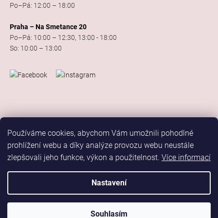
Po–Pá: 12:00 – 18:00
Praha – Na Smetance 20
Po–Pá: 10:00 – 12:30, 13:00 - 18:00
So: 10:00 – 13:00
Používáme cookies, abychom Vám umožnili pohodlné
prohlížení webu a díky analýze provozu webu neustále
zlepšovali jeho funkce, výkon a použitelnost.
Více informací
Vytvořil Shoptet
Copyright 2026
Elis Dance Sport
. Všechna práva vyhrazena.
Nastavení
Upravit nastavení cookies
Marketing
Souhlasím