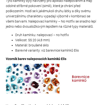
Tyto kamínky byly navrženy pro aplikaci nalepováním a mají
odolné stříbrné pokovení (simili), které je chrání před
poškozením. Hodí se k jakémukoli druhu látky a díky svému
univerzálnímu charakteru vypadají výborně v kombinaci se
všemi barvami. Nalepovací kamínky – No Hotfix se snadno lepí
jedno nebo dvousložkovým lepidlem na různé typy materiálů.
Druh kamínku: nalepovací – no hotfix
Velikost: SS 20 (4,8 mm)
Materiál: broušené sklo
Barevné varianty: viz barevnice kamínků Elis
Vzorník barev nalepovacích kamínků Elis