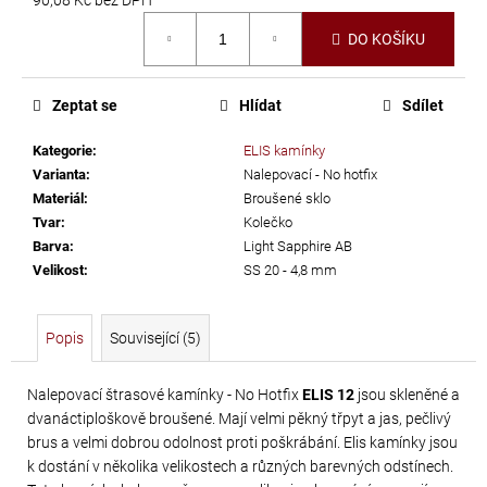
č
Měrná
u
DO KOŠÍKU
cena:
j
e
m
Zeptat se
Hlídat
Sdílet
e
Kategorie
:
ELIS kamínky
Varianta
:
Nalepovací - No hotfix
SWAROVSKI
Materiál
:
Broušené sklo
XIRIUS
Tvar
:
Kolečko
Barva
:
Light Sapphire AB
NH
Velikost
:
SS 20 - 4,8 mm
SS-
16
CRYSTAL
Popis
Související (5)
AB
299
Nalepovací štrasové kamínky - No Hotfix
ELIS 12
jsou skleněné a
dvanáctiploškově broušené. Mají velmi pěkný třpyt a jas, pečlivý
Kč
brus a velmi dobrou odolnost proti poškrábání. Elis kamínky jsou
k dostání v několika velikostech a různých barevných odstínech.