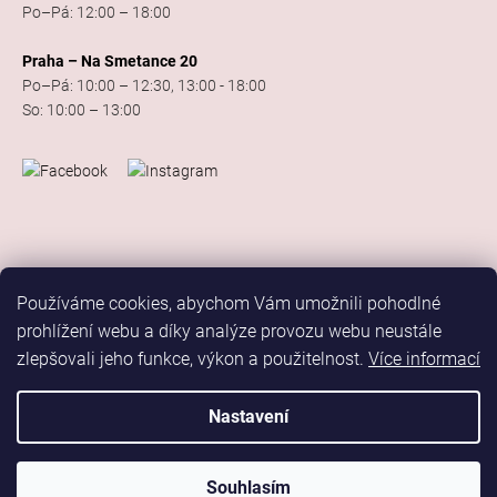
Po–Pá: 12:00 – 18:00
Praha – Na Smetance 20
Po–Pá: 10:00 – 12:30, 13:00 - 18:00
So: 10:00 – 13:00
Používáme cookies, abychom Vám umožnili pohodlné
prohlížení webu a díky analýze provozu webu neustále
zlepšovali jeho funkce, výkon a použitelnost.
Více informací
Vytvořil Shoptet
Copyright 2026
Elis Dance Sport
. Všechna práva vyhrazena.
Nastavení
Upravit nastavení cookies
Marketing
Souhlasím