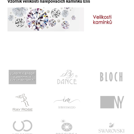
Vzorník velikostí nalepovacích kamínků Elis