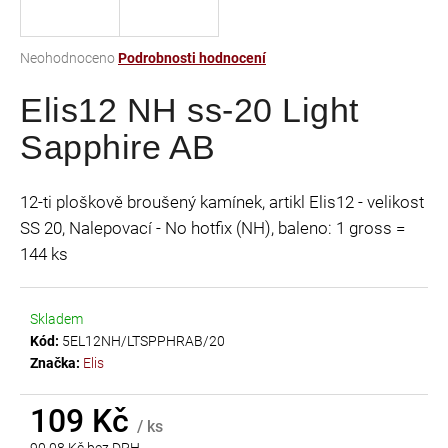
a
j
Průměrné
Neohodnoceno
Podrobnosti hodnocení
í
hodnocení
t
Elis12 NH ss-20 Light
produktu
je
?
Sapphire AB
0,0
z
5
12-ti ploškově broušený kamínek, artikl Elis12 - velikost
hvězdiček.
SS 20, Nalepovací - No hotfix (NH), baleno: 1 gross =
HLEDAT
144 ks
Skladem
D
Kód:
5EL12NH/LTSPPHRAB/20
o
Značka:
Elis
p
o
r
109 Kč
/ ks
u
90,08 Kč bez DPH