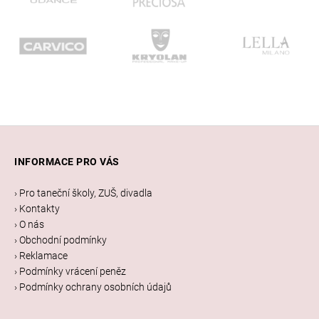
Z
á
INFORMACE PRO VÁS
p
a
› Pro taneční školy, ZUŠ, divadla
t
› Kontakty
í
› O nás
› Obchodní podmínky
› Reklamace
› Podmínky vrácení peněz
› Podmínky ochrany osobních údajů