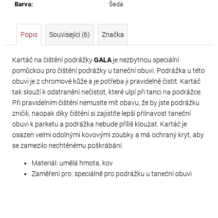
č
Barva
:
Šedá
u
j
e
Popis
Související (6)
Značka
m
e
Kartáč na čištění podrážky
GALA
je nezbytnou speciální
pomůckou pro čištění podrážky u taneční obuvi. Podrážka u této
obuvi je z chromové kůže a je potřeba ji pravidelně čistit. Kartáč
PRECIOSA
tak slouží k odstranění nečistot, které ulpí při tanci na podrážce.
VIVA12
Při pravidelním čištění nemusíte mít obavu, že by jste podrážku
NH
zničili, naopak díky čištění si zajistíte lepší přilnavost taneční
SS-
obuvi k parketu a podrážka nebude příliš klouzat. Kartáč je
osazen velmi odolnými kovovými zoubky a má ochraný kryt, aby
8
se zamezilo nechtěnému poškrábání.
CRYSTAL
Materiál: umělá hmota, kov
69
Zaměření pro: speciálně pro podrážku u taneční obuvi
Kč