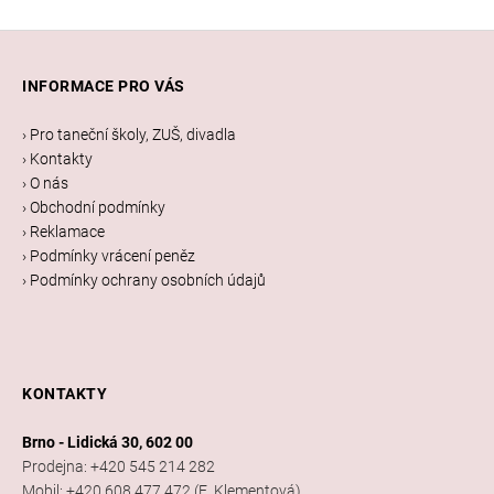
Z
á
INFORMACE PRO VÁS
p
a
› Pro taneční školy, ZUŠ, divadla
t
› Kontakty
í
› O nás
› Obchodní podmínky
› Reklamace
› Podmínky vrácení peněz
› Podmínky ochrany osobních údajů
KONTAKTY
Brno - Lidická 30, 602 00
Prodejna: +420 545 214 282
Mobil: +420 608 477 472 (E. Klementová)