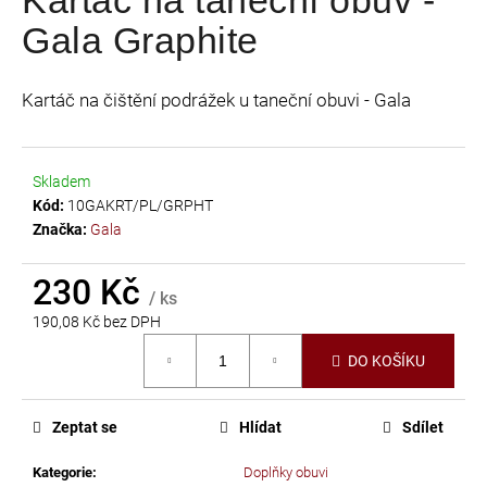
je
a
Gala Graphite
0,0
j
z
í
5
Kartáč na čištění podrážek u taneční obuvi - Gala
t
hvězdiček.
?
Skladem
Kód:
10GAKRT/PL/GRPHT
Značka:
Gala
HLEDAT
230 Kč
/ ks
190,08 Kč bez DPH
Měrná
D
DO KOŠÍKU
cena:
o
p
o
Zeptat se
Hlídat
Sdílet
r
u
Kategorie
:
Doplňky obuvi