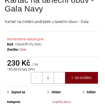
je
a
Gala Navy
0,0
j
z
í
5
Kartáč na čištění podrážek u taneční obuvi - Gala
t
hvězdiček.
?
Momentálně nedostupné
Kód:
10GAKRT/PL/NAV
Značka:
Gala
HLEDAT
230 Kč
/ ks
190,08 Kč bez DPH
Měrná
D
DO KOŠÍKU
cena:
o
p
o
Zeptat se
Hlídat
Sdílet
r
u
Kategorie
:
Doplňky obuvi