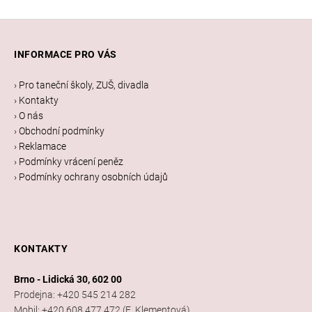
Z
á
INFORMACE PRO VÁS
p
a
› Pro taneční školy, ZUŠ, divadla
t
› Kontakty
í
› O nás
› Obchodní podmínky
› Reklamace
› Podmínky vrácení peněz
› Podmínky ochrany osobních údajů
KONTAKTY
Brno - Lidická 30, 602 00
Prodejna: +420 545 214 282
Mobil: +420 608 477 472 (E. Klementová)