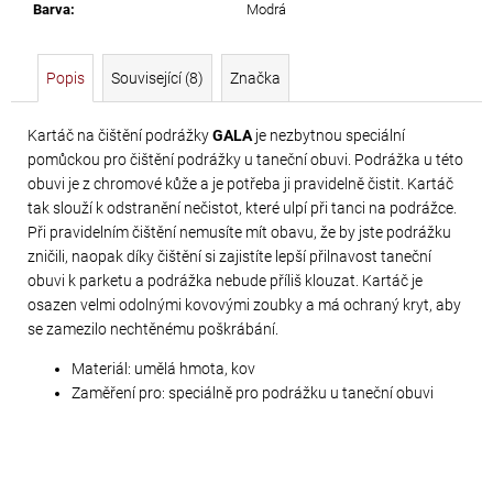
č
Barva
:
Modrá
u
j
e
Popis
Související (8)
Značka
m
e
Kartáč na čištění podrážky
GALA
je nezbytnou speciální
pomůckou pro čištění podrážky u taneční obuvi. Podrážka u této
obuvi je z chromové kůže a je potřeba ji pravidelně čistit. Kartáč
SWAROVSKI
tak slouží k odstranění nečistot, které ulpí při tanci na podrážce.
XIRIUS
Při pravidelním čištění nemusíte mít obavu, že by jste podrážku
NH
zničili, naopak díky čištění si zajistíte lepší přilnavost taneční
SS-
obuvi k parketu a podrážka nebude příliš klouzat. Kartáč je
osazen velmi odolnými kovovými zoubky a má ochraný kryt, aby
16
se zamezilo nechtěnému poškrábání.
CRYSTAL
AB
Materiál: umělá hmota, kov
Zaměření pro: speciálně pro podrážku u taneční obuvi
299
Kč