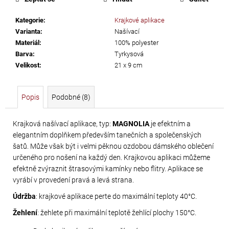
č
u
Kategorie
:
Krajkové aplikace
j
Varianta
:
Našívací
e
Materiál
:
100% polyester
m
Barva
:
Tyrkysová
e
Velikost
:
21 x 9 cm
PRECIOSA
Popis
Podobné (8)
VIVA12
NH
Krajková našívací aplikace, typ:
MAGNOLIA
je efektním a
SS-
elegantním doplňkem především tanečních a společenských
8
šatů. Může však být i velmi pěknou ozdobou dámského oblečení
CRYSTAL
určeného pro nošení na každý den. Krajkovou aplikaci můžeme
efektně zvýraznit štrasovými kamínky nebo flitry. Aplikace se
69
vyrábí v provedení pravá a levá strana.
Kč
Údržba
: krajkové aplikace perte do maximální teploty 40°C.
Žehlení
: žehlete při maximální teplotě žehlící plochy 150°C.