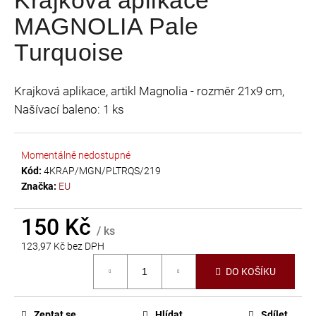
je
a
MAGNOLIA Pale
0,0
j
z
Turquoise
í
5
t
hvězdiček.
?
Krajková aplikace, artikl Magnolia - rozměr 21x9 cm,
Našívací baleno: 1 ks
Momentálně nedostupné
HLEDAT
Kód:
4KRAP/MGN/PLTRQS/219
Značka:
EU
150 Kč
D
/ ks
o
123,97 Kč bez DPH
p
Měrná
DO KOŠÍKU
o
cena:
r
u
Zeptat se
Hlídat
Sdílet