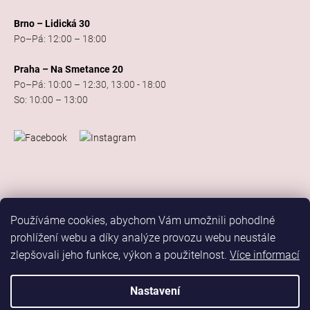
Brno – Lidická 30
Po–Pá: 12:00 – 18:00
Praha – Na Smetance 20
Po–Pá: 10:00 – 12:30, 13:00 - 18:00
So: 10:00 – 13:00
Používáme cookies, abychom Vám umožnili pohodlné
prohlížení webu a díky analýze provozu webu neustále
zlepšovali jeho funkce, výkon a použitelnost.
Více informací
Vytvořil Shoptet
Copyright 2026
Elis Dance Sport
. Všechna práva vyhrazena.
Nastavení
Upravit nastavení cookies
Marketing