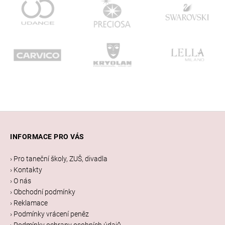
Z
á
INFORMACE PRO VÁS
p
a
› Pro taneční školy, ZUŠ, divadla
t
› Kontakty
í
› O nás
› Obchodní podmínky
› Reklamace
› Podmínky vrácení peněz
› Podmínky ochrany osobních údajů