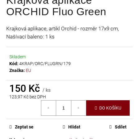
je
a
ORCHID Fluo Green
0,0
j
z
í
5
Krajková aplikace, artikl Orchid - rozměr 17x9 cm,
t
hvězdiček.
Našívací baleno: 1 ks
?
Skladem
Kód:
4KRAP/ORC/FLUGRN/179
Značka:
EU
HLEDAT
150 Kč
/ ks
123,97 Kč bez DPH
D
Měrná
o
DO KOŠÍKU
cena:
p
o
r
Zeptat se
Hlídat
Sdílet
u