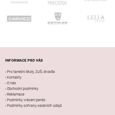
Z
á
INFORMACE PRO VÁS
p
a
› Pro taneční školy, ZUŠ, divadla
t
› Kontakty
í
› O nás
› Obchodní podmínky
› Reklamace
› Podmínky vrácení peněz
› Podmínky ochrany osobních údajů