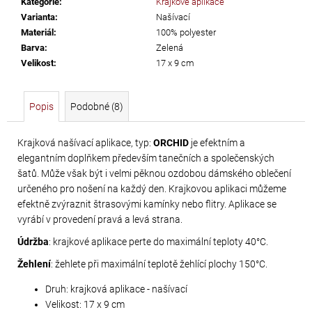
Kategorie
:
Krajkové aplikace
č
Varianta
:
Našívací
u
Materiál
:
100% polyester
j
Barva
:
Zelená
e
Velikost
:
17 x 9 cm
m
e
Popis
Podobné (8)
PRECIOSA
VIVA12
Krajková našívací aplikace, typ:
ORCHID
je efektním a
elegantním doplňkem především tanečních a společenských
NH
šatů. Může však být i velmi pěknou ozdobou dámského oblečení
SS-
určeného pro nošení na každý den. Krajkovou aplikaci můžeme
5
efektně zvýraznit štrasovými kamínky nebo flitry. Aplikace se
CRYSTAL
vyrábí v provedení pravá a levá strana.
55
Údržba
: krajkové aplikace perte do maximální teploty 40°C.
Kč
Žehlení
: žehlete při maximální teplotě žehlící plochy 150°C.
Druh: krajková aplikace - našívací
Velikost: 17 x 9 cm