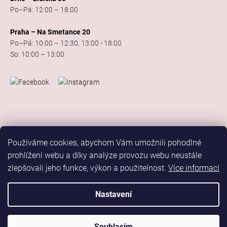
Po–Pá: 12:00 – 18:00
Praha – Na Smetance 20
Po–Pá: 10:00 – 12:30, 13:00 - 18:00
So: 10:00 – 13:00
Používáme cookies, abychom Vám umožnili pohodlné
prohlížení webu a díky analýze provozu webu neustále
zlepšovali jeho funkce, výkon a použitelnost.
Více informací
Vytvořil Shoptet
Copyright 2026
Elis Dance Sport
. Všechna práva vyhrazena.
Nastavení
Upravit nastavení cookies
Marketing
Souhlasím