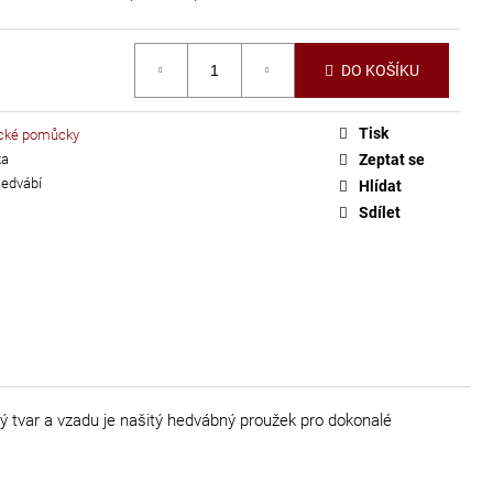
DO KOŠÍKU
Tisk
cké pomůcky
ka
Zeptat se
edvábí
Hlídat
Sdílet
atý tvar a vzadu je našitý hedvábný proužek pro dokonalé