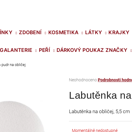
Co potřebujete najít?
ÍNKY
ZDOBENÍ
KOSMETIKA
LÁTKY
KRAJKY
GALANTERIE
PEŘÍ
DÁRKOVÝ POUKAZ
ZNAČKY
HLEDAT
 pudr na obličej
Průměrné
Neohodnoceno
Podrobnosti hodn
Doporučujeme
hodnocení
Labutěnka na 
produktu
je
0,0
Labutěnka na obličej, 5,5 cm
z
5
hvězdiček.
SWAROVSKI XIRIUS NH SS-16 CRYSTAL
PRECIOSA VIVA1
Momentálně nedostupné