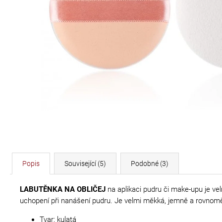
DÉLKA 30 CM
620 Kč
Popis
Související (5)
Podobné (3)
LABUTĚNKA NA OBLIČEJ
na aplikaci pudru či make-upu je vel
uchopení při nanášení pudru. Je velmi měkká, jemně a rovnom
Tvar: kulatá