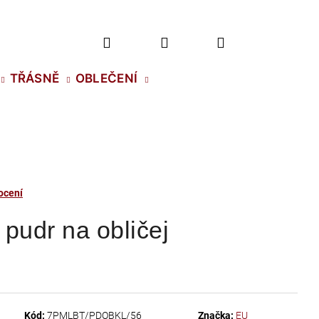
Hledat
Přihlášení
Nákupní
TŘÁSNĚ
OBLEČENÍ
košík
ocení
pudr na obličej
2 NH SS-5 CRYSTAL
Kód:
7PMLBT/PDOBKL/56
Značka:
EU