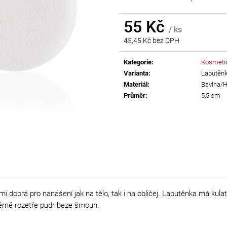
AB
55 Kč
55 Kč
299 Kč
/ ks
45,45 Kč bez DPH
Měrná
cena:
Kategorie
:
Kosmeti
Varianta
:
Labutěn
Materiál
:
Bavlna/H
Průměr
:
5,5 cm
mi dobrá pro nanášení jak na tělo, tak i na obličej. Labutěnka má kul
ěrně rozetře pudr beze šmouh.