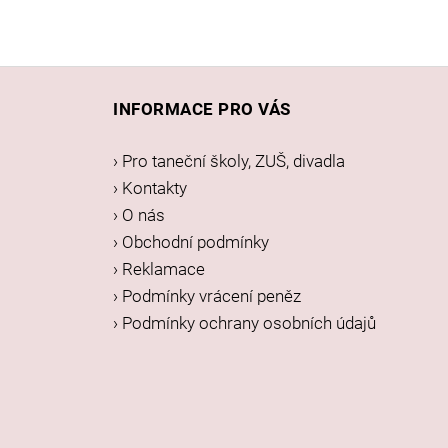
Z
á
INFORMACE PRO VÁS
p
a
› Pro taneční školy, ZUŠ, divadla
t
› Kontakty
í
› O nás
› Obchodní podmínky
› Reklamace
› Podmínky vrácení peněz
› Podmínky ochrany osobních údajů