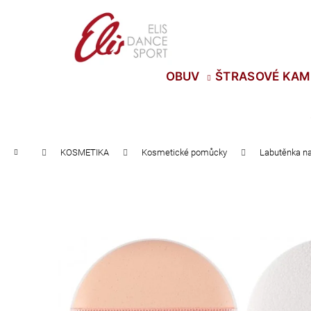
K
Přejít
na
o
Zpět
Zpět
obsah
š
do
do
í
OBUV
ŠTRASOVÉ KAM
obchodu
obchodu
k
Domů
KOSMETIKA
Kosmetické pomůcky
Labutěnka na
TŘÁSNĚ NEELASTICKÉ BARBADOS