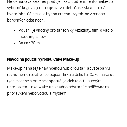
Nerozmazává se a nevyžaduje fixaci pudrem. Tento make-up
výborně kryje a sjednocuje barvu pleti. Cake Make-up má
hydrofobní účinek a je hypoalergenní. Vyrábí se v mnoha
barevných odstínech.
Použití: je vhodný pro tanečníky, vizážisty, film, divadlo,
modeling, show
Balení: 35 ml
Návod na použití výrobku Cake Make-up
Make-up nanášejte navlhčenou hubičkou tak, abyste barvu
rovnoměrně rozetřeli po objičeji, krku a dekoltu. Cake make-up
rychle schne a poté se doporučuje zlehka otřít suchým
ubrouskem. Cake Make-up snadno odstraníte odličovacím
přípravkem nebo vodou a mýdlem.