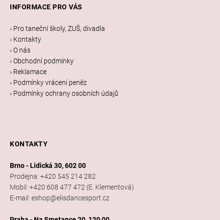
á
INFORMACE PRO VÁS
p
a
› Pro taneční školy, ZUŠ, divadla
t
› Kontakty
í
› O nás
› Obchodní podmínky
› Reklamace
› Podmínky vrácení peněz
› Podmínky ochrany osobních údajů
KONTAKTY
Brno - Lidická 30, 602 00
Prodejna: +420 545 214 282
Mobil: +420 608 477 472 (E. Klementová)
E-mail: eshop@elisdancesport.cz
Praha - Na Smetance 20, 120 00