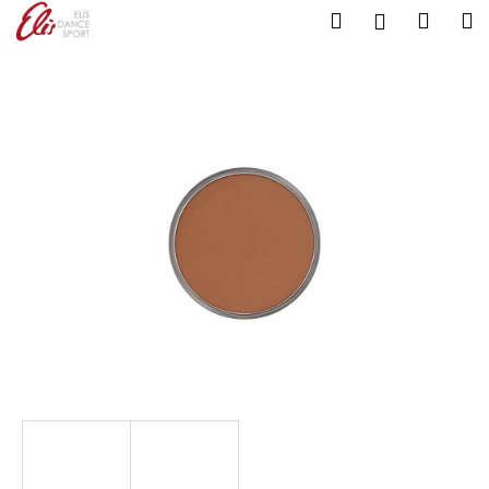
K
Přejít
Hledat
Nákup
M
Přihlášení
na
o
Zpět
Zpět
košík
obsah
š
í
C
k
o
p
o
t
ř
e
b
u
j
e
t
e
n