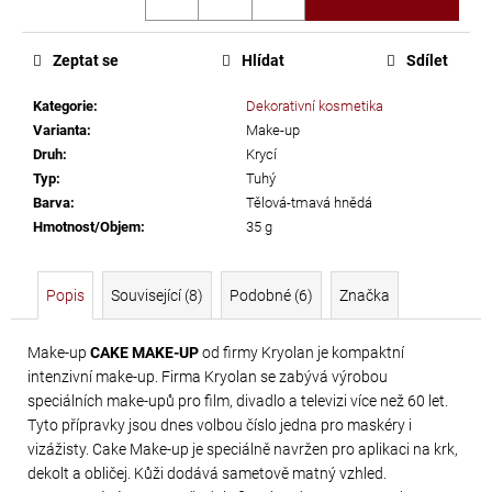
cena:
č
u
j
Zeptat se
Hlídat
Sdílet
e
m
Kategorie
:
Dekorativní kosmetika
e
Varianta
:
Make-up
Druh
:
Krycí
Typ
:
Tuhý
ELIS
Barva
:
Tělová-tmavá hnědá
DROP
Hmotnost/Objem
:
35 g
-
17X28MM
Popis
Související (8)
Podobné (6)
Značka
CRYSTAL
56
Make-up
CAKE MAKE-UP
od firmy Kryolan je kompaktní
Kč
intenzivní make-up. Firma Kryolan se zabývá výrobou
speciálních make-upů pro film, divadlo a televizi více než 60 let.
Tyto přípravky jsou dnes volbou číslo jedna pro maskéry i
vizážisty. Cake Make-up je speciálně navržen pro aplikaci na krk,
dekolt a obličej. Kůži dodává sametově matný vzhled.