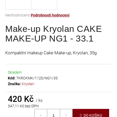
a
j
Průměrné
Neohodnoceno
Podrobnosti hodnocení
í
hodnocení
t
Make-up Kryolan CAKE
produktu
je
?
MAKE-UP NG1 - 33.1
0,0
z
5
Kompaktní makeup Cake Make-up, Kryolan, 35g
hvězdiček.
HLEDAT
Skladem
Kód:
7KRCKMK/1120/NG1/35
D
Značka:
Kryolan
o
p
420 Kč
/ ks
o
347,11 Kč bez DPH
r
Měrná
u
DO KOŠÍKU