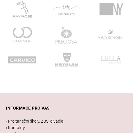
Z
á
INFORMACE PRO VÁS
p
a
› Pro taneční školy, ZUŠ, divadla
t
› Kontakty