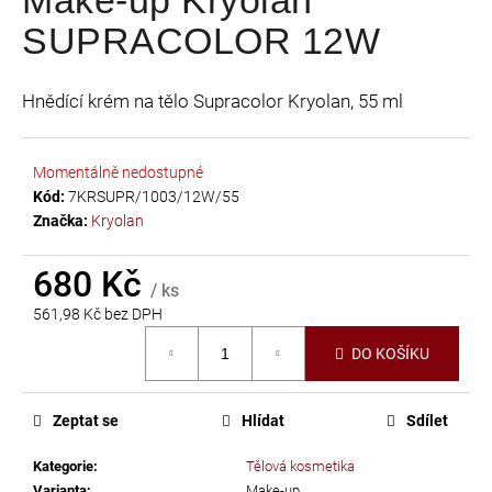
je
a
SUPRACOLOR 12W
0,0
j
z
í
5
Hnědící krém na tělo Supracolor Kryolan, 55 ml
t
hvězdiček.
?
Momentálně nedostupné
Kód:
7KRSUPR/1003/12W/55
Značka:
Kryolan
HLEDAT
680 Kč
/ ks
561,98 Kč bez DPH
Měrná
D
DO KOŠÍKU
cena:
o
p
Zeptat se
Hlídat
Sdílet
o
r
Kategorie
:
Tělová kosmetika
u
Varianta
:
Make-up