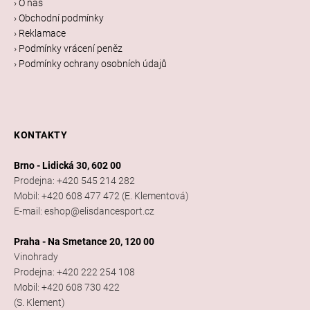
í
› O nás
› Obchodní podmínky
› Reklamace
› Podmínky vrácení peněz
› Podmínky ochrany osobních údajů
KONTAKTY
Brno - Lidická 30, 602 00
Prodejna: +420 545 214 282
Mobil: +420 608 477 472 (E. Klementová)
E-mail: eshop@elisdancesport.cz
Praha - Na Smetance 20, 120 00
Vinohrady
Prodejna: +420 222 254 108
Mobil: +420 608 730 422
(S. Klement)