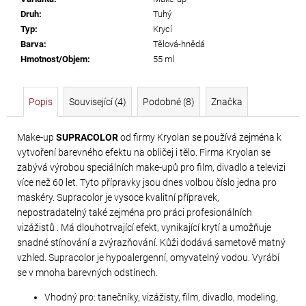
č
Druh
:
Tuhý
u
Typ
:
Krycí
j
Barva
:
Tělová-hnědá
e
Hmotnost/Objem
:
55 ml
m
e
Popis
Související (4)
Podobné (8)
Značka
PRECIOSA
Make-up
SUPRACOLOR
od firmy Kryolan se používá zejména k
VIVA12
vytvoření barevného efektu na obličej i tělo. Firma Kryolan se
NH
zabývá výrobou speciálních make-upů pro film, divadlo a televizi
SS-
více než 60 let. Tyto přípravky jsou dnes volbou číslo jedna pro
8
maskéry. Supracolor je vysoce kvalitní přípravek,
CRYSTAL
nepostradatelný také zejména pro práci profesionálních
vizážistů . Má dlouhotrvající efekt, vynikající krytí a umožňuje
69
snadné stínování a zvýrazňování. Kůži dodává sametově matný
Kč
vzhled. Supracolor je hypoalergenní, omyvatelný vodou. Vyrábí
se v mnoha barevných odstínech.
Vhodný pro: tanečníky, vizážisty, film, divadlo, modeling,