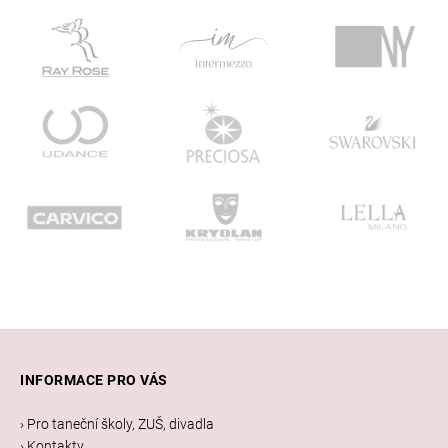
Z
á
INFORMACE PRO VÁS
p
a
› Pro taneční školy, ZUŠ, divadla
t
› Kontakty