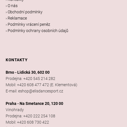
í
› O nás
› Obchodní podmínky
› Reklamace
› Podmínky vrácení peněz
› Podmínky ochrany osobních údajů
KONTAKTY
Brno - Lidická 30, 602 00
Prodejna: +420 545 214 282
Mobil: +420 608 477 472 (E. Klementová)
E-mail: eshop@elisdancesport.cz
Praha - Na Smetance 20, 120 00
Vinohrady
Prodejna: +420 222 254 108
Mobil: +420 608 730 422