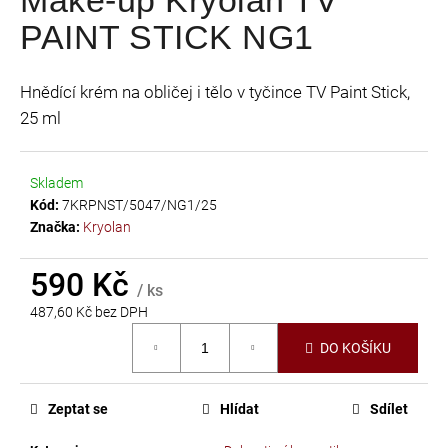
je
a
PAINT STICK NG1
0,0
j
z
í
5
Hnědící krém na obličej i tělo v tyčince TV Paint Stick,
t
hvězdiček.
25 ml
?
Skladem
Kód:
7KRPNST/5047/NG1/25
Značka:
Kryolan
HLEDAT
590 Kč
/ ks
487,60 Kč bez DPH
D
Měrná
o
DO KOŠÍKU
cena:
p
o
r
Zeptat se
Hlídat
Sdílet
u