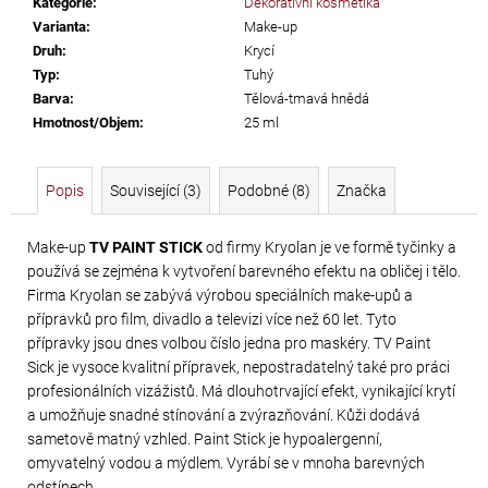
Kategorie
:
Dekorativní kosmetika
č
Varianta
:
Make-up
u
Druh
:
Krycí
j
Typ
:
Tuhý
e
Barva
:
Tělová-tmavá hnědá
m
Hmotnost/Objem
:
25 ml
e
Popis
Související (3)
Podobné (8)
Značka
PRECIOSA
VIVA12
Make-up
TV PAINT STICK
od firmy Kryolan je ve formě tyčinky a
NH
používá se zejména k vytvoření barevného efektu na obličej i tělo.
SS-
Firma Kryolan se zabývá výrobou speciálních make-upů a
8
přípravků pro film, divadlo a televizi více než 60 let. Tyto
CRYSTAL
přípravky jsou dnes volbou číslo jedna pro maskéry. TV Paint
Sick je vysoce kvalitní přípravek, nepostradatelný také pro práci
69
profesionálních vizážistů. Má dlouhotrvající efekt, vynikající krytí
Kč
a umožňuje snadné stínování a zvýrazňování. Kůži dodává
sametově matný vzhled. Paint Stick je hypoalergenní,
omyvatelný vodou a mýdlem. Vyrábí se v mnoha barevných
odstínech.