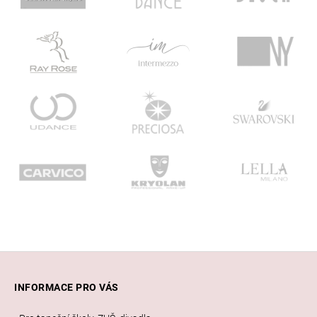
Z
á
INFORMACE PRO VÁS
p
a