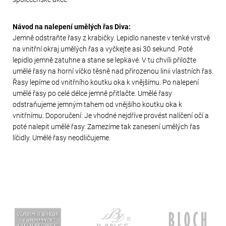
Návod na nalepení umělých řas Diva:
Jemně odstraňte řasy z krabičky. Lepidlo naneste v tenké vrstvě
na vnitřní okraj umělých řas a vyčkejte asi 30 sekund. Poté
lepidlo jemně zatuhne a stane se lepkavé. V tu chvíli přiložte
umělé řasy na horní víčko těsně nad přirozenou linii vlastních řas.
Řasy lepíme od vnitřního koutku oka k vnějšímu. Po nalepení
umělé řasy po celé délce jemně přitlačte. Umělé řasy
odstraňujeme jemným tahem od vnějšího koutku oka k
vnitřnímu. Doporučení: Je vhodné nejdříve provést nalíčení očí a
poté nalepit umělé řasy. Zamezíme tak zanesení umělých řas
líčidly. Umělé řasy neodličujeme.