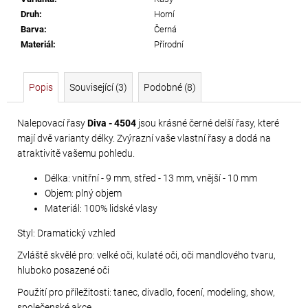
č
Druh
:
Horní
u
Barva
:
Černá
j
Materiál
:
Přírodní
e
m
e
Popis
Související (3)
Podobné (8)
PRECIOSA
Nalepovací řasy
Diva - 4504
jsou krásné černé delší řasy, které
mají dvě varianty délky. Zvýrazní vaše vlastní řasy a dodá na
VIVA12
atraktivitě vašemu pohledu.
NH
SS-
Délka: vnitřní - 9 mm, střed - 13 mm, vnější - 10 mm
8
Objem: plný objem
CRYSTAL
Materiál: 100% lidské vlasy
69
Styl: Dramatický vzhled
Kč
Zvláště skvělé pro: velké oči, kulaté oči, oči mandlového tvaru,
hluboko posazené oči
Použití pro příležitosti: tanec, divadlo, focení, modeling, show,
společenské akce