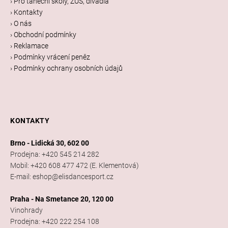
› Pro taneční školy, ZUŠ, divadla
t
› Kontakty
í
› O nás
› Obchodní podmínky
› Reklamace
› Podmínky vrácení peněz
› Podmínky ochrany osobních údajů
KONTAKTY
Brno - Lidická 30, 602 00
Prodejna: +420 545 214 282
Mobil: +420 608 477 472 (E. Klementová)
E-mail: eshop@elisdancesport.cz
Praha - Na Smetance 20, 120 00
Vinohrady
Prodejna: +420 222 254 108