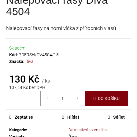
je
a
4504
0,0
j
z
í
5
Nalepovací řasy na horní víčka z přírodních vlasů
t
hvězdiček.
?
Skladem
Kód:
7DERSH/DV4504/13
Značka:
Diva
HLEDAT
130 Kč
/ ks
107,44 Kč bez DPH
Měrná
D
DO KOŠÍKU
cena:
o
p
Zeptat se
Hlídat
Sdílet
o
r
Kategorie
:
Dekorativní kosmetika
u
Varianta
:
Řasy