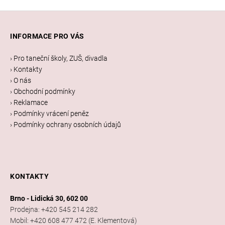
Z
á
INFORMACE PRO VÁS
p
a
› Pro taneční školy, ZUŠ, divadla
t
› Kontakty
í
› O nás
› Obchodní podmínky
› Reklamace
› Podmínky vrácení peněz
› Podmínky ochrany osobních údajů
KONTAKTY
Brno - Lidická 30, 602 00
Prodejna: +420 545 214 282
Mobil: +420 608 477 472 (E. Klementová)