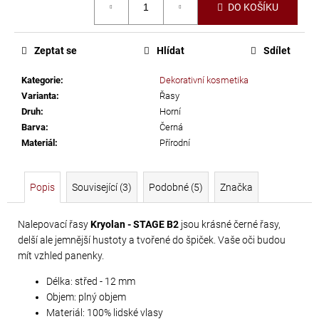
č
DO KOŠÍKU
cena:
u
j
e
Zeptat se
Hlídat
Sdílet
m
Kategorie
:
Dekorativní kosmetika
e
Varianta
:
Řasy
Druh
:
Horní
PRECIOSA
Barva
:
Černá
Materiál
:
Přírodní
VIVA12
NH
SS-
Popis
Související (3)
Podobné (5)
Značka
8
CRYSTAL
Nalepovací řasy
Kryolan - STAGE B2
jsou krásné černé řasy,
delší ale jemnější hustoty a tvořené do špiček. Vaše oči budou
69
mít vzhled panenky.
Kč
Délka: střed - 12 mm
Objem: plný objem
Materiál: 100% lidské vlasy