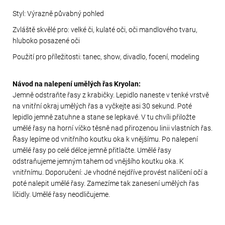
Styl: Výrazně půvabný pohled
Zvláště skvělé pro: velké či, kulaté oči, oči mandlového tvaru,
hluboko posazené oči
Použití pro příležitosti: tanec, show, divadlo, focení, modeling
Návod na nalepení umělých řas Kryolan:
Jemně odstraňte řasy z krabičky. Lepidlo naneste v tenké vrstvě
na vnitřní okraj umělých řas a vyčkejte asi 30 sekund. Poté
lepidlo jemně zatuhne a stane se lepkavé. V tu chvíli přiložte
umělé řasy na horní víčko těsně nad přirozenou linii vlastních řas.
Řasy lepíme od vnitřního koutku oka k vnějšímu. Po nalepení
umělé řasy po celé délce jemně přitlačte. Umělé řasy
odstraňujeme jemným tahem od vnějšího koutku oka. K
vnitřnímu. Doporučení: Je vhodné nejdříve provést nalíčení očí a
poté nalepit umělé řasy. Zamezíme tak zanesení umělých řas
líčidly. Umělé řasy neodličujeme.