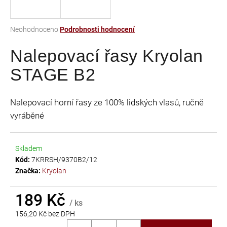
a
j
Průměrné
Neohodnoceno
Podrobnosti hodnocení
í
hodnocení
t
Nalepovací řasy Kryolan
produktu
je
?
STAGE B2
0,0
z
5
Nalepovací horní řasy ze 100% lidských vlasů, ručně
hvězdiček.
vyráběné
HLEDAT
Skladem
Kód:
7KRRSH/9370B2/12
D
Značka:
Kryolan
o
p
189 Kč
o
/ ks
r
156,20 Kč bez DPH
u
Měrná