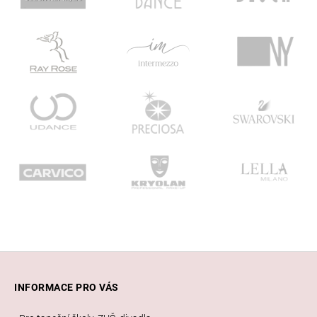
Z
á
INFORMACE PRO VÁS
p
a