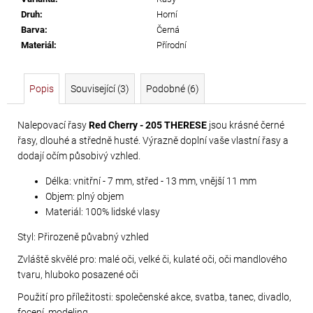
č
Druh
:
Horní
u
Barva
:
Černá
j
Materiál
:
Přírodní
e
m
e
Popis
Související (3)
Podobné (6)
SWAROVSKI
Nalepovací řasy
Red Cherry - 205 THERESE
jsou krásné černé
řasy, dlouhé a středně husté. Výrazně doplní vaše vlastní řasy a
XIRIUS
dodají očím působivý vzhled.
NH
SS-
Délka: vnitřní - 7 mm, střed - 13 mm, vnější 11 mm
16
Objem: plný objem
CRYSTAL
Materiál: 100% lidské vlasy
AB
Styl: Přirozeně půvabný vzhled
299
Zvláště skvělé pro: malé oči, velké či, kulaté oči, oči mandlového
Kč
tvaru, hluboko posazené oči
Použití pro příležitosti: společenské akce, svatba, tanec, divadlo,
focení, modeling