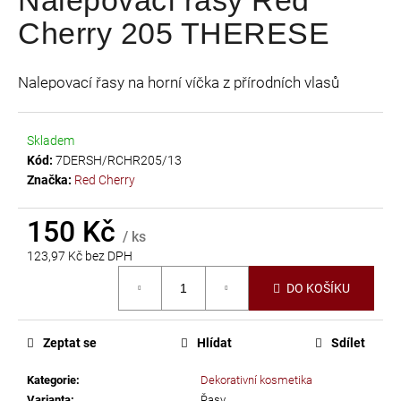
je
a
Cherry 205 THERESE
0,0
j
z
í
5
Nalepovací řasy na horní víčka z přírodních vlasů
t
hvězdiček.
?
Skladem
Kód:
7DERSH/RCHR205/13
Značka:
Red Cherry
HLEDAT
150 Kč
/ ks
123,97 Kč bez DPH
Měrná
D
DO KOŠÍKU
cena:
o
p
Zeptat se
Hlídat
Sdílet
o
r
Kategorie
:
Dekorativní kosmetika
u
Varianta
:
Řasy