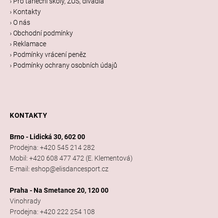
› Pro taneční školy, ZUŠ, divadla
t
› Kontakty
í
› O nás
› Obchodní podmínky
› Reklamace
› Podmínky vrácení peněz
› Podmínky ochrany osobních údajů
KONTAKTY
Brno - Lidická 30, 602 00
Prodejna: +420 545 214 282
Mobil: +420 608 477 472 (E. Klementová)
E-mail: eshop@elisdancesport.cz
Praha - Na Smetance 20, 120 00
Vinohrady
Prodejna: +420 222 254 108