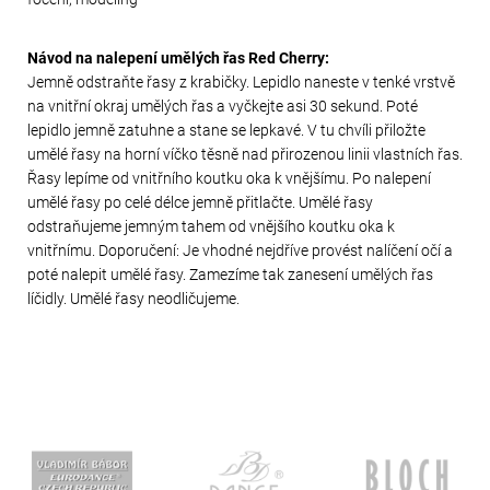
Návod na nalepení umělých řas Red Cherry:
Jemně odstraňte řasy z krabičky. Lepidlo naneste v tenké vrstvě
na vnitřní okraj umělých řas a vyčkejte asi 30 sekund. Poté
lepidlo jemně zatuhne a stane se lepkavé. V tu chvíli přiložte
umělé řasy na horní víčko těsně nad přirozenou linii vlastních řas.
Řasy lepíme od vnitřního koutku oka k vnějšímu. Po nalepení
umělé řasy po celé délce jemně přitlačte. Umělé řasy
odstraňujeme jemným tahem od vnějšího koutku oka k
vnitřnímu. Doporučení: Je vhodné nejdříve provést nalíčení očí a
poté nalepit umělé řasy. Zamezíme tak zanesení umělých řas
líčidly. Umělé řasy neodličujeme.