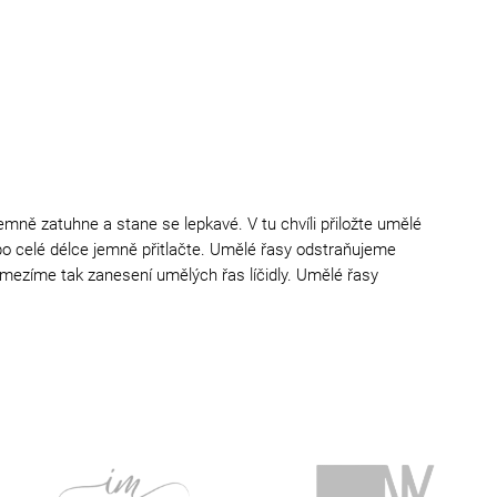
jemně zatuhne a stane se lepkavé. V tu chvíli přiložte umělé
y po celé délce jemně přitlačte. Umělé řasy odstraňujeme
amezíme tak zanesení umělých řas líčidly. Umělé řasy