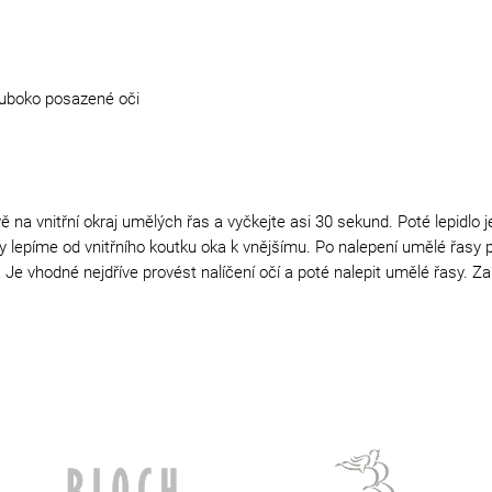
hluboko posazené oči
 na vnitřní okraj umělých řas a vyčkejte asi 30 sekund. Poté lepidlo 
Řasy lepíme od vnitřního koutku oka k vnějšímu. Po nalepení umělé řas
Je vhodné nejdříve provést nalíčení očí a poté nalepit umělé řasy. Z