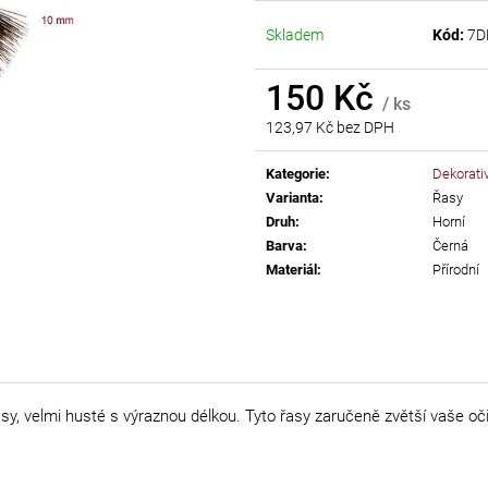
AB
55 Kč
Skladem
Kód:
7D
299 Kč
150 Kč
/ ks
123,97 Kč bez DPH
Měrná
cena:
Kategorie
:
Dekorati
Varianta
:
Řasy
Druh
:
Horní
Barva
:
Černá
Materiál
:
Přírodní
sy, velmi husté s výraznou délkou. Tyto řasy zaručeně zvětší vaše oči