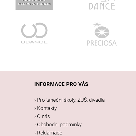
Z
á
INFORMACE PRO VÁS
p
a
› Pro taneční školy, ZUŠ, divadla
t
› Kontakty
í
› O nás
› Obchodní podmínky
› Reklamace