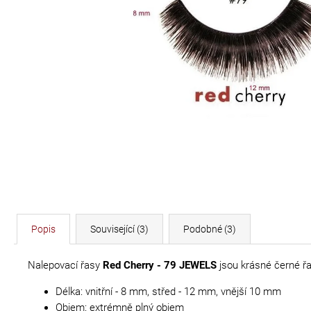
DÉLKA 30 CM
620 Kč
Popis
Související (3)
Podobné (3)
Nalepovací řasy
Red Cherry - 79 JEWELS
jsou krásné černé řa
Délka: vnitřní - 8 mm, střed - 12 mm, vnější 10 mm
Objem: extrémně plný objem