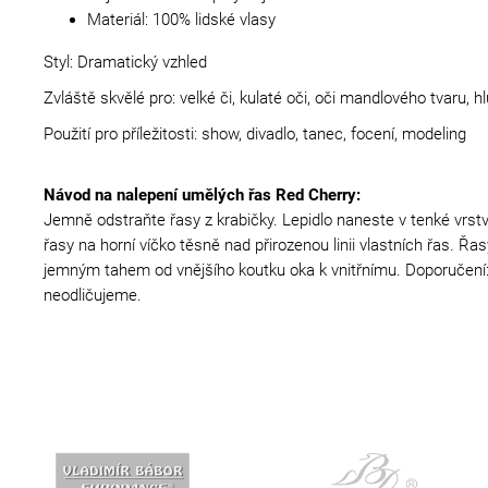
Materiál: 100% lidské vlasy
Styl: Dramatický vzhled
Zvláště skvělé pro: velké či, kulaté oči, oči mandlového tvaru, 
Použití pro příležitosti: show, divadlo, tanec, focení, modeling
Návod na nalepení umělých řas Red Cherry:
Jemně odstraňte řasy z krabičky. Lepidlo naneste v tenké vrstvě
řasy na horní víčko těsně nad přirozenou linii vlastních řas. 
jemným tahem od vnějšího koutku oka k vnitřnímu. Doporučení: 
neodličujeme.