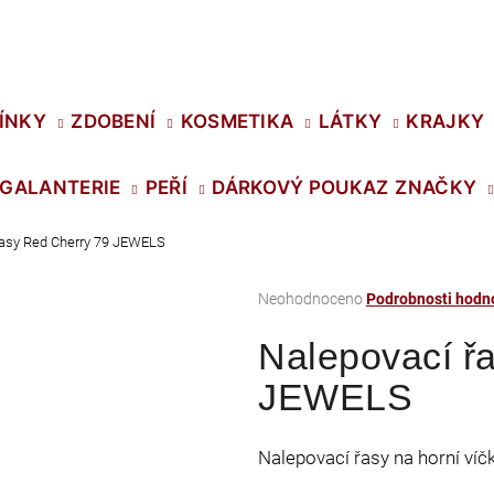
Co potřebujete najít?
ÍNKY
ZDOBENÍ
KOSMETIKA
LÁTKY
KRAJKY
GALANTERIE
PEŘÍ
DÁRKOVÝ POUKAZ
ZNAČKY
HLEDAT
řasy Red Cherry 79 JEWELS
Průměrné
Neohodnoceno
Podrobnosti hodn
Doporučujeme
hodnocení
Nalepovací ř
produktu
je
JEWELS
0,0
z
5
Nalepovací řasy na horní víčk
hvězdiček.
SWAROVSKI XIRIUS NH SS-16 CRYSTAL
PRECIOSA VIVA1