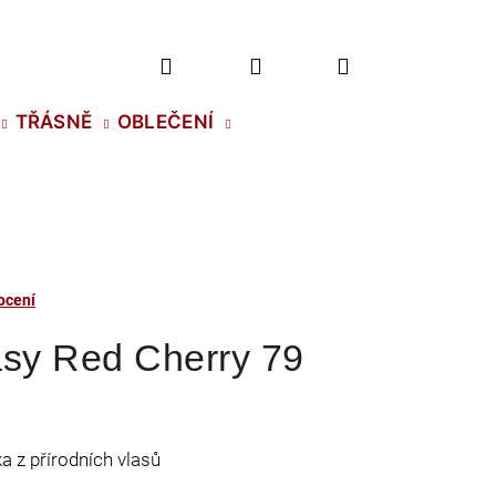
Hledat
Přihlášení
Nákupní
TŘÁSNĚ
OBLEČENÍ
košík
ocení
asy Red Cherry 79
a z přírodních vlasů
2 NH SS-5 CRYSTAL