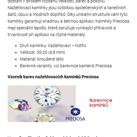
dostání v širokém rozsahu velikostí, barev a pokovů.
Nažehlovací kamínky jsou ozdobou společenských a tanečních
šatů, obuvi a módních doplňků. Díky unikátní struktuře vám tyto
kamínky garantují snadnou a šetrnou aplikaci. Kamínky Preciosa
mají speciální lepidlo, které zaručuje vynikající přilnavost a
trvanlivost při aplikaci na různé materiály.
Druh kamínku: nažehlovací – hotfix
Velikost: SS 20 (4,8 mm)
Materiál: broušené sklo
Barevné varianty: viz barevnice kamenů Preciosa
Vzorník barev nažehlovacích kamínků Preciosa