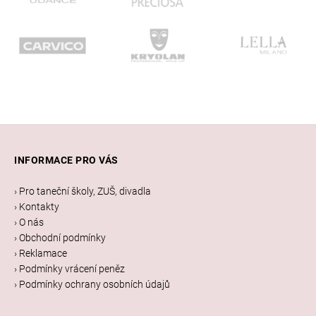
Z
á
INFORMACE PRO VÁS
p
a
› Pro taneční školy, ZUŠ, divadla
t
› Kontakty
í
› O nás
› Obchodní podmínky
› Reklamace
› Podmínky vrácení peněz
› Podmínky ochrany osobních údajů