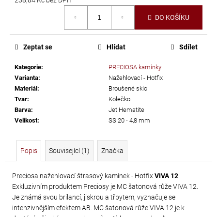
č
Měrná
u
DO KOŠÍKU
cena:
j
e
m
Zeptat se
Hlídat
Sdílet
e
Kategorie
:
PRECIOSA kamínky
Varianta
:
Nažehlovací - Hotfix
TŘÁSNĚ
Materiál
:
Broušené sklo
NEELASTICKÉ
Tvar
:
Kolečko
Barva
:
Jet Hematite
BARBADOS
Velikost
:
SS 20 - 4,8 mm
DÉLKA
30
CM
Popis
Související (1)
Značka
620
Kč
Preciosa nažehlovací štrasový kamínek - Hotfix
VIVA 12
.
Exkluzivním produktem Preciosy je MC šatonová růže VIVA 12.
Je známá svou brilancí, jiskrou a třpytem, vyznačuje se
intenzivnějším efektem AB. MC šatonová růže VIVA 12 je k