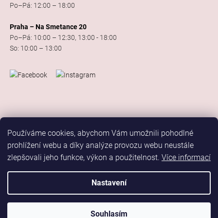
Po–Pá: 12:00 – 18:00
Praha – Na Smetance 20
Po–Pá: 10:00 – 12:30, 13:00 - 18:00
So: 10:00 – 13:00
Používáme cookies, abychom Vám umožnili pohodlné
prohlížení webu a díky analýze provozu webu neustále
zlepšovali jeho funkce, výkon a použitelnost.
Více informací
Vytvořil Shoptet
Copyright 2026
Elis Dance Sport
. Všechna práva vyhrazena.
Nastavení
Upravit nastavení cookies
Marketing
Souhlasím