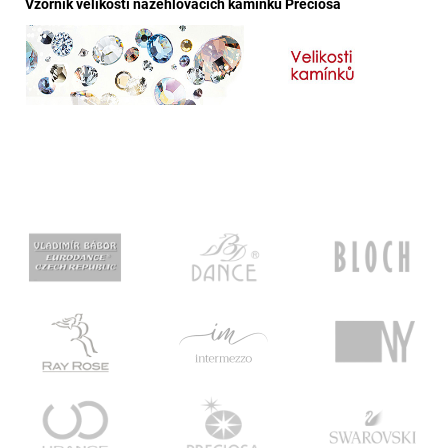
Vzorník velikostí nažehlovacích kamínků Preciosa