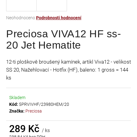
a
j
Průměrné
Neohodnoceno
Podrobnosti hodnocení
í
hodnocení
t
Preciosa VIVA12 HF ss-
produktu
je
?
20 Jet Hematite
0,0
z
5
12-ti ploškově broušený kamínek, artikl Viva12 - velikost
hvězdiček.
SS 20, Nažehlovací - Hotfix (HF), baleno: 1 gross = 144
HLEDAT
ks
Skladem
D
Kód:
5PRVIVHF/23980HEM/20
o
Značka:
Preciosa
p
o
r
289 Kč
/ ks
u
238,84 Kč bez DPH