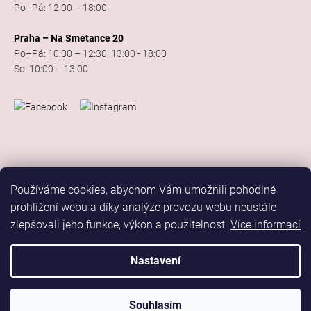
Po–Pá: 12:00 – 18:00
Praha – Na Smetance 20
Po–Pá: 10:00 – 12:30, 13:00 - 18:00
So: 10:00 – 13:00
Používáme cookies, abychom Vám umožnili pohodlné
prohlížení webu a díky analýze provozu webu neustále
zlepšovali jeho funkce, výkon a použitelnost.
Více informací
Vytvořil Shoptet
Copyright 2026
Elis Dance Sport
. Všechna práva vyhrazena.
Nastavení
Upravit nastavení cookies
Marketing
Souhlasím