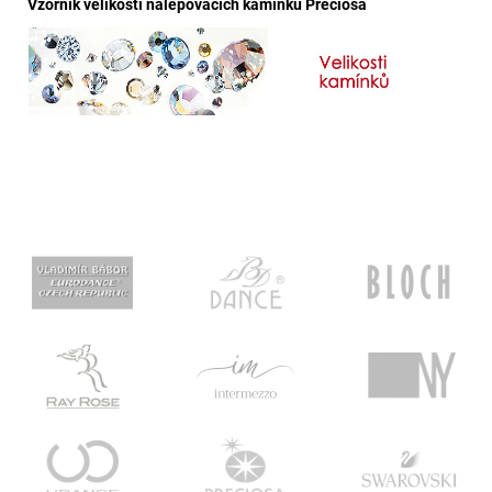
Vzorník velikostí nalepovacích kamínků Preciosa