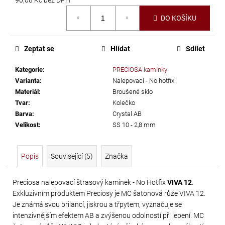
č
Měrná
u
DO KOŠÍKU
cena:
j
e
m
Zeptat se
Hlídat
Sdílet
e
Kategorie
:
PRECIOSA kamínky
Varianta
:
Nalepovací - No hotfix
LEPIDLO
Materiál
:
Broušené sklo
NA
Tvar
:
Kolečko
Barva
:
Crystal AB
KAMÍNKY
Velikost
:
SS 10 - 2,8 mm
A
TEXTIL
GÜTERMANN
Popis
Související (5)
Značka
HT2
30
Preciosa nalepovací štrasový kamínek - No Hotfix
VIVA 12
.
G
Exkluzivním produktem Preciosy je MC šatonová růže VIVA 12.
Je známá svou brilancí, jiskrou a třpytem, vyznačuje se
169
intenzivnějším efektem AB a zvýšenou odolností při lepení. MC
Kč