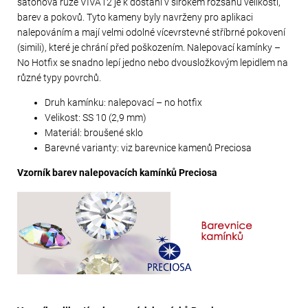
šatonová růže VIVA12 je k dostání v širokém rozsahu velikostí,
barev a pokovů. Tyto kameny byly navrženy pro aplikaci
nalepováním a mají velmi odolné vícevrstevné stříbrné pokovení
(simili), které je chrání před poškozením. Nalepovací kamínky –
No Hotfix se snadno lepí jedno nebo dvousložkovým lepidlem na
různé typy povrchů.
Druh kamínku: nalepovací – no hotfix
Velikost: SS 10 (2,9 mm)
Materiál: broušené sklo
Barevné varianty: viz barevnice kamenů Preciosa
Vzorník barev nalepovacích kamínků Preciosa