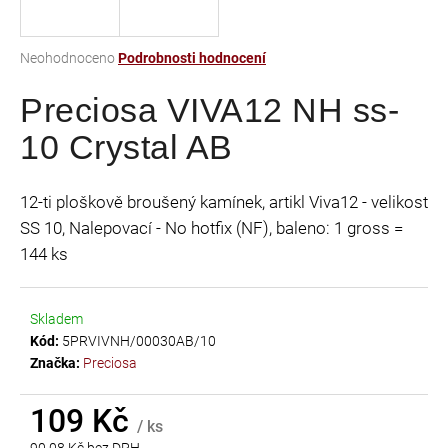
a
j
Průměrné
Neohodnoceno
Podrobnosti hodnocení
í
hodnocení
t
Preciosa VIVA12 NH ss-
produktu
je
?
10 Crystal AB
0,0
z
5
12-ti ploškově broušený kamínek, artikl Viva12 - velikost
hvězdiček.
SS 10, Nalepovací - No hotfix (NF), baleno: 1 gross =
HLEDAT
144 ks
Skladem
D
Kód:
5PRVIVNH/00030AB/10
o
Značka:
Preciosa
p
o
r
109 Kč
/ ks
u
90,08 Kč bez DPH