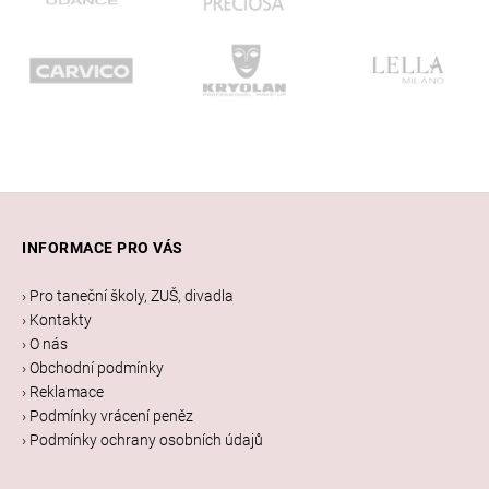
Z
á
INFORMACE PRO VÁS
p
a
› Pro taneční školy, ZUŠ, divadla
t
› Kontakty
í
› O nás
› Obchodní podmínky
› Reklamace
› Podmínky vrácení peněz
› Podmínky ochrany osobních údajů