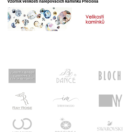
Vzorník velikostí nalepovacích kamínků Preciosa