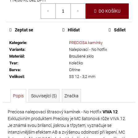
č
Měrná
u
DO KOŠÍKU
cena:
j
e
m
Zeptat se
Hlídat
Sdílet
e
Kategorie
:
PRECIOSA kamínky
Varianta
:
Nalepovací - No hotfix
PRECIOSA
Materiál
:
Broušené sklo
VIVA12
Tvar
:
Kolečko
Barva
:
Citrine
NH
Velikost
:
SS 12 - 3,2 mm
SS-
8
CRYSTAL
Popis
Související (5)
Značka
69
Kč
Preciosa nalepovací štrasový kamínek - No Hotfix
VIVA 12
.
Exkluzivním produktem Preciosy je MC šatonová růže VIVA 12.
Je známá svou brilancí, jiskrou a třpytem, vyznačuje se
intenzivnějším efektem AB a zvýšenou odolností při lepení. MC