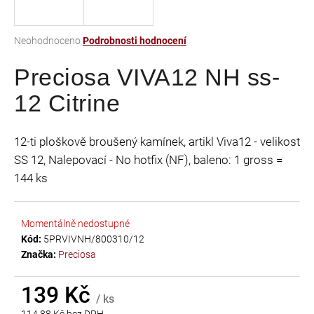
a
j
Průměrné
Neohodnoceno
Podrobnosti hodnocení
í
hodnocení
t
Preciosa VIVA12 NH ss-
produktu
je
?
12 Citrine
0,0
z
5
12-ti ploškově broušený kamínek, artikl Viva12 - velikost
hvězdiček.
SS 12, Nalepovací - No hotfix (NF), baleno: 1 gross =
HLEDAT
144 ks
Momentálně nedostupné
D
Kód:
5PRVIVNH/800310/12
o
Značka:
Preciosa
p
o
r
139 Kč
/ ks
u
114,88 Kč bez DPH