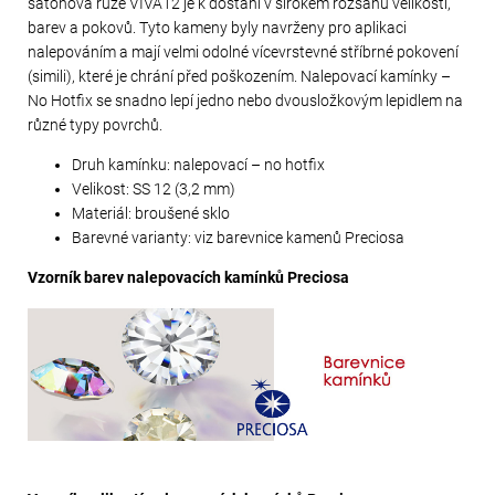
šatonová růže VIVA12 je k dostání v širokém rozsahu velikostí,
barev a pokovů. Tyto kameny byly navrženy pro aplikaci
nalepováním a mají velmi odolné vícevrstevné stříbrné pokovení
(simili), které je chrání před poškozením. Nalepovací kamínky –
No Hotfix se snadno lepí jedno nebo dvousložkovým lepidlem na
různé typy povrchů.
Druh kamínku: nalepovací – no hotfix
Velikost: SS 12 (3,2 mm)
Materiál: broušené sklo
Barevné varianty: viz barevnice kamenů Preciosa
Vzorník barev nalepovacích kamínků Preciosa