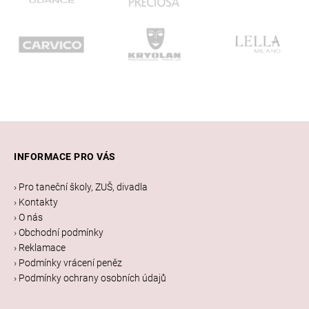
Z
á
INFORMACE PRO VÁS
p
a
› Pro taneční školy, ZUŠ, divadla
t
› Kontakty
í
› O nás
› Obchodní podmínky
› Reklamace
› Podmínky vrácení peněz
› Podmínky ochrany osobních údajů