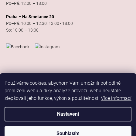
Po–Pá: 12:00 – 18:00
Praha – Na Smetance 20
Po–Pá: 10:00 – 12:30, 13:00 - 18:00
So: 10:00 – 13:00
Používáme cookies, abychom Vám umožnili pohodlné
prohlížení webu a díky analýze provozu webu neustále
zlepšovali jeho funkce, výkon a použitelnost.
Více informací
Vytvořil Shoptet
Copyright 2026
Elis Dance Sport
. Všechna práva vyhrazena.
Nastavení
Upravit nastavení cookies
Marketing
Souhlasím