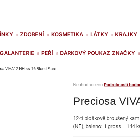
Co potřebujete najít?
ÍNKY
ZDOBENÍ
KOSMETIKA
LÁTKY
KRAJKY
GALANTERIE
PEŘÍ
DÁRKOVÝ POUKAZ
ZNAČKY
HLEDAT
sa VIVA12 NH ss-16 Blond Flare
Průměrné
Neohodnoceno
Podrobnosti hodn
Doporučujeme
hodnocení
Preciosa VIV
produktu
je
0,0
12-ti ploškově broušený kamín
z
(NF), baleno: 1 gross = 144 k
5
hvězdiček.
SWAROVSKI XIRIUS NH SS-16 CRYSTAL
PRECIOSA VIVA1