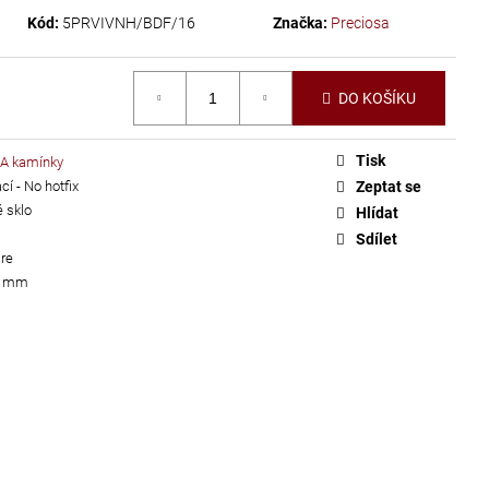
Kód:
5PRVIVNH/BDF/16
Značka:
Preciosa
DO KOŠÍKU
Tisk
A kamínky
í - No hotfix
Zeptat se
 sklo
Hlídat
Sdílet
are
 4 mm