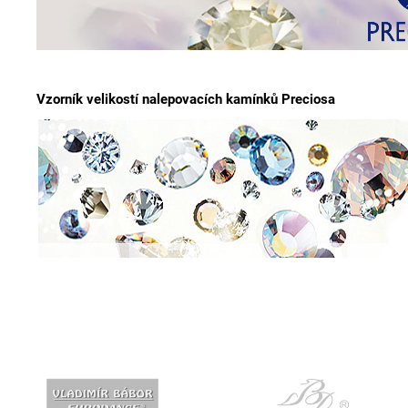
Vzorník velikostí nalepovacích kamínků Preciosa