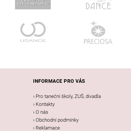
Z
á
INFORMACE PRO VÁS
p
a
› Pro taneční školy, ZUŠ, divadla
t
› Kontakty
í
› O nás
› Obchodní podmínky
› Reklamace