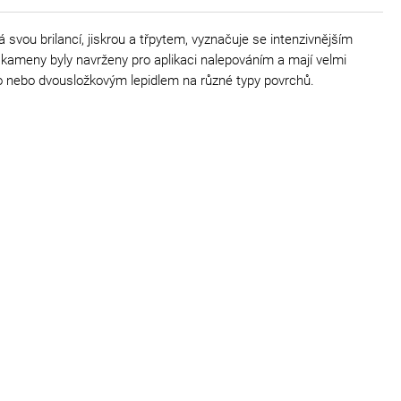
vou brilancí, jiskrou a třpytem, vyznačuje se intenzivnějším
 kameny byly navrženy pro aplikaci nalepováním a mají velmi
dno nebo dvousložkovým lepidlem na různé typy povrchů.