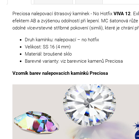
Preciosa nalepovací štrasový kamínek - No Hotfix
VIVA 12
. Ex
efektem AB a zvýšenou odolností při lepení. MC šatonová růže V
odolné vícevrstevné stříbrné pokovení (simili), které je chrá
Druh kamínku: nalepovací – no hotfix
Velikost: SS 16 (4 mm)
Materiál: broušené sklo
Barevné varianty: viz barevnice kamenů Preciosa
Vzorník barev nalepovacích kamínků Preciosa