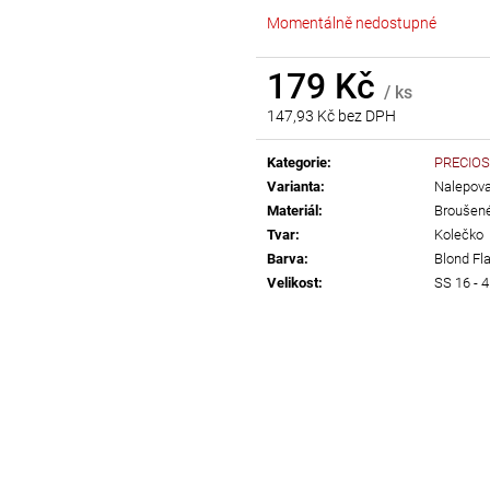
AB
Momentálně nedostupné
55 Kč
299 Kč
179 Kč
/ ks
147,93 Kč bez DPH
Měrná
cena:
Kategorie
:
PRECIOS
Varianta
:
Nalepovac
Materiál
:
Broušené
Tvar
:
Kolečko
Barva
:
Blond Fl
Velikost
:
SS 16 -