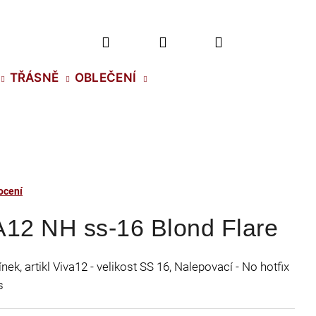
Hledat
Přihlášení
Nákupní
TŘÁSNĚ
OBLEČENÍ
košík
ocení
A12 NH ss-16 Blond Flare
ek, artikl Viva12 - velikost SS 16, Nalepovací - No hotfix
s
2 NH SS-5 CRYSTAL