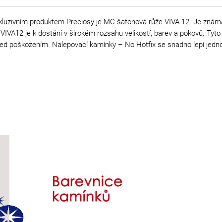
kluzivním produktem Preciosy je MC šatonová růže VIVA 12. Je známá s
IVA12 je k dostání v širokém rozsahu velikostí, barev a pokovů. Tyto
ní před poškozením. Nalepovací kamínky – No Hotfix se snadno lepí je