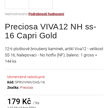
a
j
Průměrné
Neohodnoceno
Podrobnosti hodnocení
í
hodnocení
t
Preciosa VIVA12 NH ss-
produktu
je
?
16 Capri Gold
0,0
z
5
12-ti ploškově broušený kamínek, artikl Viva12 - velikost
hvězdiček.
SS 16, Nalepovací - No hotfix (NF), baleno: 1 gross =
HLEDAT
144 ks
Momentálně nedostupné
D
Kód:
5PRVIVNH/CAG/16
o
Značka:
Preciosa
p
o
r
179 Kč
/ ks
u
147,93 Kč bez DPH