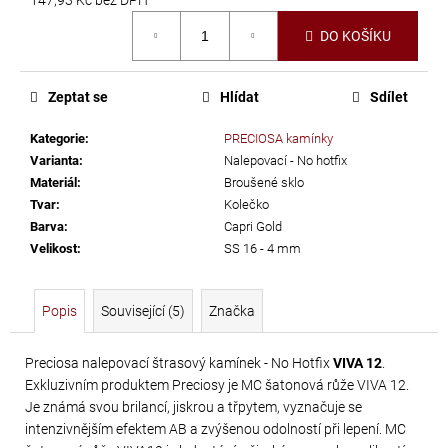
č
Měrná
u
DO KOŠÍKU
cena:
j
e
m
Zeptat se
Hlídat
Sdílet
e
Kategorie
:
PRECIOSA kamínky
Varianta
:
Nalepovací - No hotfix
SWAROVSKI
Materiál
:
Broušené sklo
XIRIUS
Tvar
:
Kolečko
Barva
:
Capri Gold
NH
Velikost
:
SS 16 - 4 mm
SS-
16
CRYSTAL
Popis
Související (5)
Značka
AB
299
Preciosa nalepovací štrasový kamínek - No Hotfix
VIVA 12
.
Exkluzivním produktem Preciosy je MC šatonová růže VIVA 12.
Kč
Je známá svou brilancí, jiskrou a třpytem, vyznačuje se
intenzivnějším efektem AB a zvýšenou odolností při lepení. MC