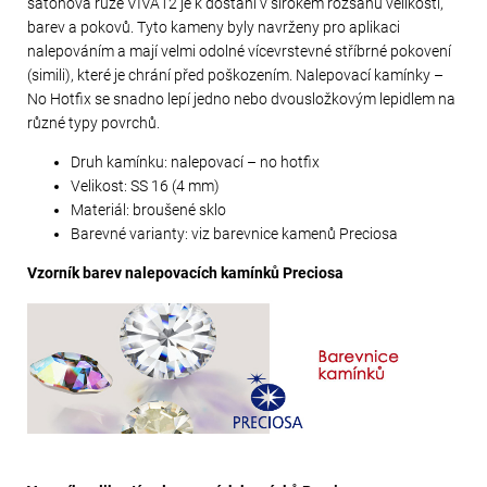
šatonová růže VIVA12 je k dostání v širokém rozsahu velikostí,
barev a pokovů. Tyto kameny byly navrženy pro aplikaci
nalepováním a mají velmi odolné vícevrstevné stříbrné pokovení
(simili), které je chrání před poškozením. Nalepovací kamínky –
No Hotfix se snadno lepí jedno nebo dvousložkovým lepidlem na
různé typy povrchů.
Druh kamínku: nalepovací – no hotfix
Velikost: SS 16 (4 mm)
Materiál: broušené sklo
Barevné varianty: viz barevnice kamenů Preciosa
Vzorník barev nalepovacích kamínků Preciosa