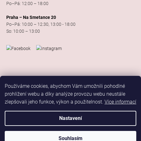
Po–Pá: 12:00 – 18:00
Praha – Na Smetance 20
Po–Pá: 10:00 – 12:30, 13:00 - 18:00
So: 10:00 – 13:00
Používáme cookies, abychom Vám umožnili pohodlné
prohlížení webu a díky analýze provozu webu neustále
zlepšovali jeho funkce, výkon a použitelnost.
Více informací
Vytvořil Shoptet
Copyright 2026
Elis Dance Sport
. Všechna práva vyhrazena.
Nastavení
Upravit nastavení cookies
Marketing
Souhlasím