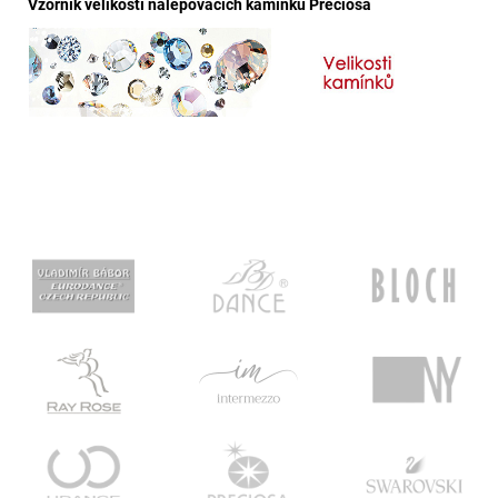
Vzorník velikostí nalepovacích kamínků Preciosa