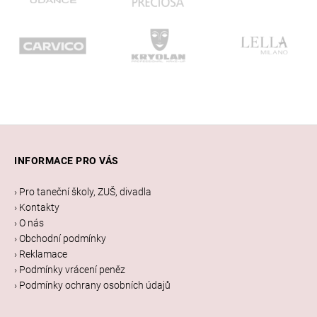
Z
á
INFORMACE PRO VÁS
p
a
› Pro taneční školy, ZUŠ, divadla
t
› Kontakty
í
› O nás
› Obchodní podmínky
› Reklamace
› Podmínky vrácení peněz
› Podmínky ochrany osobních údajů