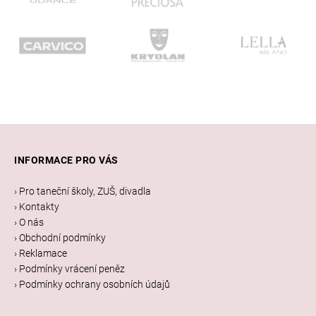
Z
á
INFORMACE PRO VÁS
p
a
› Pro taneční školy, ZUŠ, divadla
t
› Kontakty
í
› O nás
› Obchodní podmínky
› Reklamace
› Podmínky vrácení peněz
› Podmínky ochrany osobních údajů