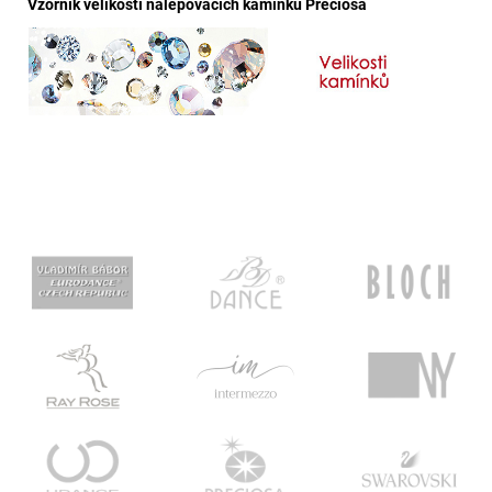
Vzorník velikostí nalepovacích kamínků Preciosa