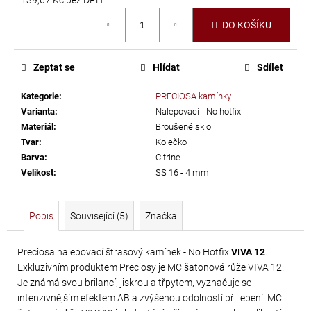
č
Měrná
u
DO KOŠÍKU
cena:
j
e
m
Zeptat se
Hlídat
Sdílet
e
Kategorie
:
PRECIOSA kamínky
Varianta
:
Nalepovací - No hotfix
ELIS
Materiál
:
Broušené sklo
DROP
Tvar
:
Kolečko
Barva
:
Citrine
-
Velikost
:
SS 16 - 4 mm
17X28MM
CRYSTAL
Popis
Související (5)
Značka
56
Kč
Preciosa nalepovací štrasový kamínek - No Hotfix
VIVA 12
.
Exkluzivním produktem Preciosy je MC šatonová růže VIVA 12.
Je známá svou brilancí, jiskrou a třpytem, vyznačuje se
intenzivnějším efektem AB a zvýšenou odolností při lepení. MC