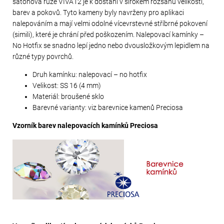
šatonová růže VIVA12 je k dostání v širokém rozsahu velikostí,
barev a pokovů. Tyto kameny byly navrženy pro aplikaci
nalepováním a mají velmi odolné vícevrstevné stříbrné pokovení
(simili), které je chrání před poškozením. Nalepovací kamínky –
No Hotfix se snadno lepí jedno nebo dvousložkovým lepidlem na
různé typy povrchů.
Druh kamínku: nalepovací – no hotfix
Velikost: SS 16 (4 mm)
Materiál: broušené sklo
Barevné varianty: viz barevnice kamenů Preciosa
Vzorník barev nalepovacích kamínků Preciosa