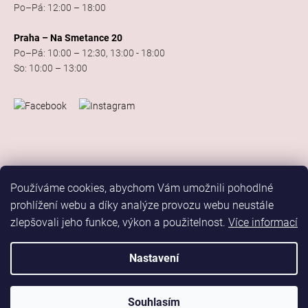
Po–Pá: 12:00 – 18:00
Praha – Na Smetance 20
Po–Pá: 10:00 – 12:30, 13:00 - 18:00
So: 10:00 – 13:00
Používáme cookies, abychom Vám umožnili pohodlné
prohlížení webu a díky analýze provozu webu neustále
zlepšovali jeho funkce, výkon a použitelnost.
Více informací
Vytvořil Shoptet
Copyright 2026
Elis Dance Sport
. Všechna práva vyhrazena.
Nastavení
Upravit nastavení cookies
Marketing
Souhlasím