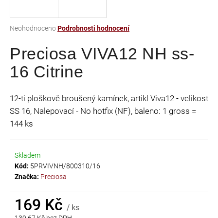
a
j
Průměrné
Neohodnoceno
Podrobnosti hodnocení
í
hodnocení
t
Preciosa VIVA12 NH ss-
produktu
je
?
16 Citrine
0,0
z
5
12-ti ploškově broušený kamínek, artikl Viva12 - velikost
hvězdiček.
SS 16, Nalepovací - No hotfix (NF), baleno: 1 gross =
HLEDAT
144 ks
Skladem
D
Kód:
5PRVIVNH/800310/16
o
Značka:
Preciosa
p
o
r
169 Kč
/ ks
u
139,67 Kč bez DPH