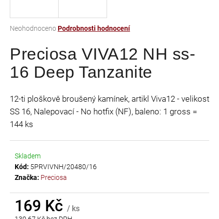
a
j
Průměrné
Neohodnoceno
Podrobnosti hodnocení
í
hodnocení
t
Preciosa VIVA12 NH ss-
produktu
je
?
16 Deep Tanzanite
0,0
z
5
12-ti ploškově broušený kamínek, artikl Viva12 - velikost
hvězdiček.
SS 16, Nalepovací - No hotfix (NF), baleno: 1 gross =
HLEDAT
144 ks
Skladem
D
Kód:
5PRVIVNH/20480/16
o
Značka:
Preciosa
p
o
r
169 Kč
/ ks
u
139,67 Kč bez DPH