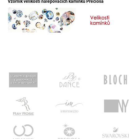
Vzorník velikostí nalepovacích kamínků Preciosa