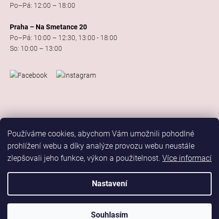
Po–Pá: 12:00 – 18:00
Praha – Na Smetance 20
Po–Pá: 10:00 – 12:30, 13:00 - 18:00
So: 10:00 – 13:00
Používáme cookies, abychom Vám umožnili pohodlné
prohlížení webu a díky analýze provozu webu neustále
zlepšovali jeho funkce, výkon a použitelnost.
Více informací
Vytvořil Shoptet
Copyright 2026
Elis Dance Sport
. Všechna práva vyhrazena.
Nastavení
Upravit nastavení cookies
Marketing
Souhlasím