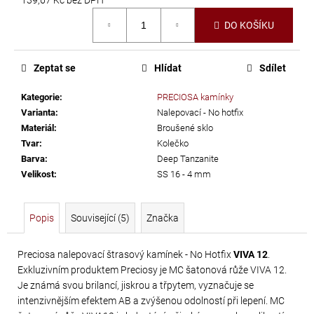
č
Měrná
u
DO KOŠÍKU
cena:
j
e
m
Zeptat se
Hlídat
Sdílet
e
Kategorie
:
PRECIOSA kamínky
Varianta
:
Nalepovací - No hotfix
LEPIDLO
Materiál
:
Broušené sklo
NA
Tvar
:
Kolečko
Barva
:
Deep Tanzanite
KAMÍNKY
Velikost
:
SS 16 - 4 mm
A
TEXTIL
GÜTERMANN
Popis
Související (5)
Značka
HT2
30
Preciosa nalepovací štrasový kamínek - No Hotfix
VIVA 12
.
G
Exkluzivním produktem Preciosy je MC šatonová růže VIVA 12.
Je známá svou brilancí, jiskrou a třpytem, vyznačuje se
169
intenzivnějším efektem AB a zvýšenou odolností při lepení. MC
Kč