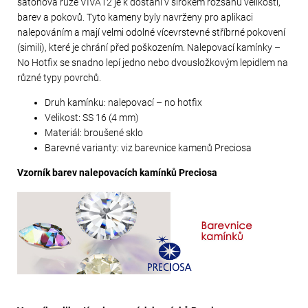
šatonová růže VIVA12 je k dostání v širokém rozsahu velikostí,
barev a pokovů. Tyto kameny byly navrženy pro aplikaci
nalepováním a mají velmi odolné vícevrstevné stříbrné pokovení
(simili), které je chrání před poškozením. Nalepovací kamínky –
No Hotfix se snadno lepí jedno nebo dvousložkovým lepidlem na
různé typy povrchů.
Druh kamínku: nalepovací – no hotfix
Velikost: SS 16 (4 mm)
Materiál: broušené sklo
Barevné varianty: viz barevnice kamenů Preciosa
Vzorník barev nalepovacích kamínků Preciosa