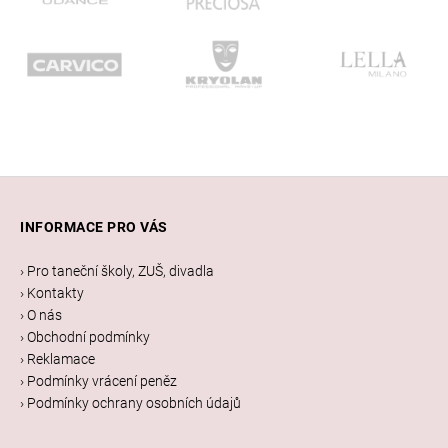
Z
á
INFORMACE PRO VÁS
p
a
› Pro taneční školy, ZUŠ, divadla
t
› Kontakty
í
› O nás
› Obchodní podmínky
› Reklamace
› Podmínky vrácení peněz
› Podmínky ochrany osobních údajů