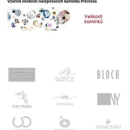
Vzorník velikostí nalepovacích kamínků Preciosa