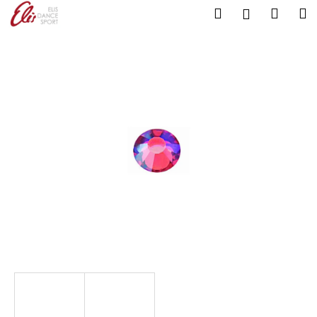
K
Přejít
Hledat
Nákup
M
Přihlášení
na
o
Zpět
Zpět
košík
obsah
š
í
C
k
o
p
o
t
ř
e
b
u
j
e
t
e
n