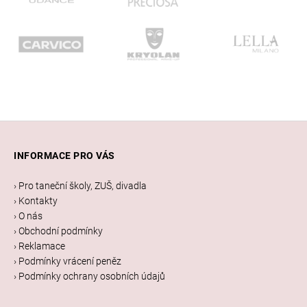
Z
á
INFORMACE PRO VÁS
p
a
› Pro taneční školy, ZUŠ, divadla
t
› Kontakty
í
› O nás
› Obchodní podmínky
› Reklamace
› Podmínky vrácení peněz
› Podmínky ochrany osobních údajů