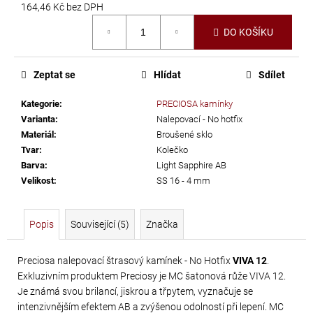
č
164,46 Kč bez DPH
u
Měrná
DO KOŠÍKU
j
cena:
e
m
Zeptat se
Hlídat
Sdílet
e
Kategorie
:
PRECIOSA kamínky
Varianta
:
Nalepovací - No hotfix
PRECIOSA
Materiál
:
Broušené sklo
VIVA12
Tvar
:
Kolečko
NH
Barva
:
Light Sapphire AB
SS-
Velikost
:
SS 16 - 4 mm
5
CRYSTAL
Popis
Související (5)
Značka
55
Kč
Preciosa nalepovací štrasový kamínek - No Hotfix
VIVA 12
.
Exkluzivním produktem Preciosy je MC šatonová růže VIVA 12.
Je známá svou brilancí, jiskrou a třpytem, vyznačuje se
intenzivnějším efektem AB a zvýšenou odolností při lepení. MC