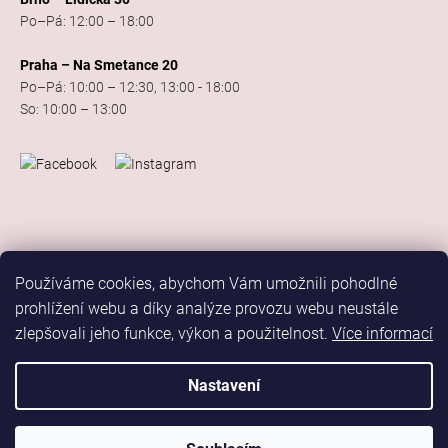
Po–Pá: 12:00 – 18:00
Praha – Na Smetance 20
Po–Pá: 10:00 – 12:30, 13:00 - 18:00
So: 10:00 – 13:00
Používáme cookies, abychom Vám umožnili pohodlné
prohlížení webu a díky analýze provozu webu neustále
zlepšovali jeho funkce, výkon a použitelnost.
Více informací
Vytvořil Shoptet
Copyright 2026
Elis Dance Sport
. Všechna práva vyhrazena.
Nastavení
Upravit nastavení cookies
Marketing