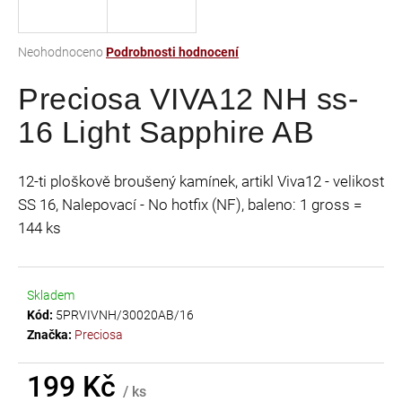
a
j
Průměrné
Neohodnoceno
Podrobnosti hodnocení
í
hodnocení
t
Preciosa VIVA12 NH ss-
produktu
je
?
16 Light Sapphire AB
0,0
z
5
12-ti ploškově broušený kamínek, artikl Viva12 - velikost
hvězdiček.
SS 16, Nalepovací - No hotfix (NF), baleno: 1 gross =
HLEDAT
144 ks
D
Skladem
o
Kód:
5PRVIVNH/30020AB/16
p
Značka:
Preciosa
o
r
199 Kč
u
/ ks