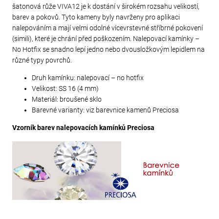
šatonová růže VIVA12 je k dostání v širokém rozsahu velikostí,
barev a pokovů. Tyto kameny byly navrženy pro aplikaci
nalepováním a mají velmi odolné vícevrstevné stříbrné pokovení
(simili), které je chrání před poškozením. Nalepovací kamínky –
No Hotfix se snadno lepí jedno nebo dvousložkovým lepidlem na
různé typy povrchů.
Druh kamínku: nalepovací – no hotfix
Velikost: SS 16 (4 mm)
Materiál: broušené sklo
Barevné varianty: viz barevnice kamenů Preciosa
Vzorník barev nalepovacích kamínků Preciosa