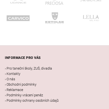
Z
á
INFORMACE PRO VÁS
p
a
› Pro taneční školy, ZUŠ, divadla
t
› Kontakty
í
› O nás
› Obchodní podmínky
› Reklamace
› Podmínky vrácení peněz
› Podmínky ochrany osobních údajů